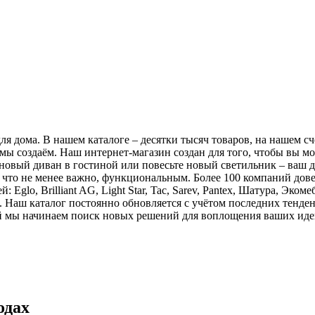
я дома. В нашем каталоге – десятки тысяч товаров, на нашем с
мы создаём. Наш интернет-магазин создан для того, чтобы вы м
е новый диван в гостиной или повесьте новый светильник – ваш 
 что не менее важно, функциональным. Более 100 компаний дов
Eglo, Brilliant AG, Light Star, Tac, Sarev, Pantex, Шатура, Эко
. Наш каталог постоянно обновляется с учётом последних тенд
рой мы начинаем поиск новых решений для воплощения ваших иде
одах