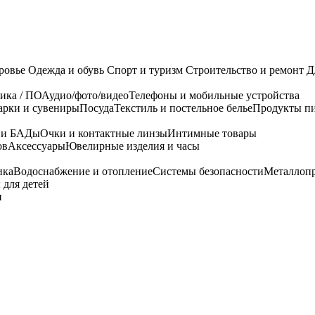
ровье
Одежда и обувь
Спорт и туризм
Строительство и ремонт
Д
ика / ПО
Аудио/фото/видео
Телефоны и мобильные устройства
арки и сувениры
Посуда
Текстиль и постельное белье
Продукты пи
я и БАДы
Очки и контактные линзы
Интимные товары
ов
Аксессуары
Ювелирные изделия и часы
ика
Водоснабжение и отопление
Системы безопасности
Металлоп
 для детей
и