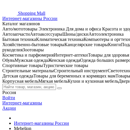
Shopping
Mall
Интернет-магазины России
Каталог магазинов
Авто/мототовары
Электроника
Для дома и офиса
Красота и здо
Автозапчасти
Автоаксессуары
Шины/диски
Автоэлектроника
Бытовая техника
Климатическая техника
Компьютеры и оргтехн
Хозяйственно-бытовые товары
Канцелярские товары
Книги
Под
рукоделия
Зоотовары
Косметика и парфюмерия
Интернет-аптеки
Товары для здоровь
Обувь
Мужская одежда
Женская одежда
Одежда больших размер
Спортивные товары
Туристические товары
Строительные материалы
Строительный инструмент
Светотехн
Детская одежда
Товары для беременных и кормящих мам
Товары
Корпусная мебель
Мягкая мебель
Кухни и кухонная мебель
Двер
Россия
Войти
Интернет-магазины
Акции
Интернет-магазины России
Mebelion