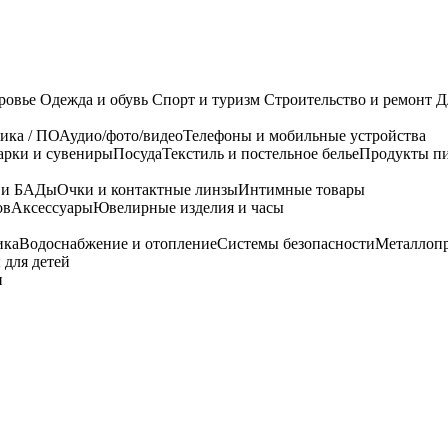
ровье
Одежда и обувь
Спорт и туризм
Строительство и ремонт
Д
ика / ПО
Аудио/фото/видео
Телефоны и мобильные устройства
арки и сувениры
Посуда
Текстиль и постельное белье
Продукты пи
я и БАДы
Очки и контактные линзы
Интимные товары
ов
Аксессуары
Ювелирные изделия и часы
ика
Водоснабжение и отопление
Системы безопасности
Металлоп
 для детей
и