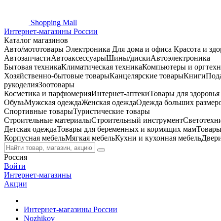
Shopping
Mall
Интернет-магазины России
Каталог магазинов
Авто/мототовары
Электроника
Для дома и офиса
Красота и здо
Автозапчасти
Автоаксессуары
Шины/диски
Автоэлектроника
Бытовая техника
Климатическая техника
Компьютеры и оргтехн
Хозяйственно-бытовые товары
Канцелярские товары
Книги
Под
рукоделия
Зоотовары
Косметика и парфюмерия
Интернет-аптеки
Товары для здоровь
Обувь
Мужская одежда
Женская одежда
Одежда больших размер
Спортивные товары
Туристические товары
Строительные материалы
Строительный инструмент
Светотехн
Детская одежда
Товары для беременных и кормящих мам
Товары
Корпусная мебель
Мягкая мебель
Кухни и кухонная мебель
Двер
Россия
Войти
Интернет-магазины
Акции
Интернет-магазины России
Nozhikov