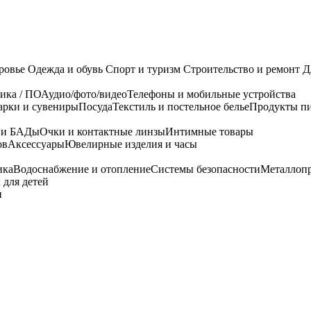
ровье
Одежда и обувь
Спорт и туризм
Строительство и ремонт
Д
ика / ПО
Аудио/фото/видео
Телефоны и мобильные устройства
арки и сувениры
Посуда
Текстиль и постельное белье
Продукты пи
я и БАДы
Очки и контактные линзы
Интимные товары
ов
Аксессуары
Ювелирные изделия и часы
ика
Водоснабжение и отопление
Системы безопасности
Металлоп
 для детей
и