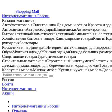
Shopping
Mall
Интернет-магазины России
Каталог магазинов
Авто/мототовары
Электроника
Для дома и офиса
Красота и здо
Автозапчасти
Автоаксессуары
Шины/диски
Автоэлектроника
Бытовая техника
Климатическая техника
Компьютеры и оргтехн
Хозяйственно-бытовые товары
Канцелярские товары
Книги
Под
рукоделия
Зоотовары
Косметика и парфюмерия
Интернет-аптеки
Товары для здоровь
Обувь
Мужская одежда
Женская одежда
Одежда больших размер
Спортивные товары
Туристические товары
Строительные материалы
Строительный инструмент
Светотехн
Детская одежда
Товары для беременных и кормящих мам
Товары
Корпусная мебель
Мягкая мебель
Кухни и кухонная мебель
Двер
Россия
Войти
Интернет-магазины
Акции
Интернет-магазины России
Очкарик