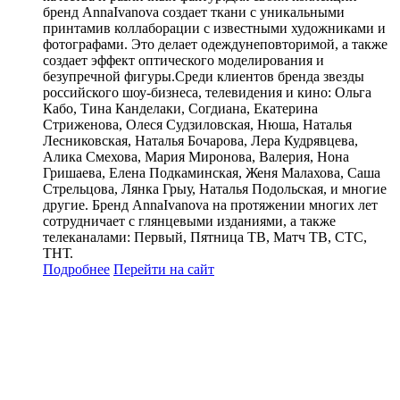
бренд AnnaIvanova создает ткани с уникальными
принтамив коллаборации с известными художниками и
фотографами. Это делает одеждунеповторимой, а также
создает эффект оптического моделирования и
безупречной фигуры.Среди клиентов бренда звезды
российского шоу-бизнеса, телевидения и кино: Ольга
Кабо, Тина Канделаки, Согдиана, Екатерина
Стриженова, Олеся Судзиловская, Нюша, Наталья
Лесниковская, Наталья Бочарова, Лера Кудрявцева,
Алика Смехова, Мария Миронова, Валерия, Нона
Гришаева, Елена Подкаминская, Женя Малахова, Саша
Стрельцова, Лянка Грыу, Наталья Подольская, и многие
другие. Бренд AnnaIvanova на протяжении многих лет
сотрудничает с глянцевыми изданиями, а также
телеканалами: Первый, Пятница ТВ, Матч ТВ, СТС,
ТНТ.
Подробнее
Перейти
на сайт