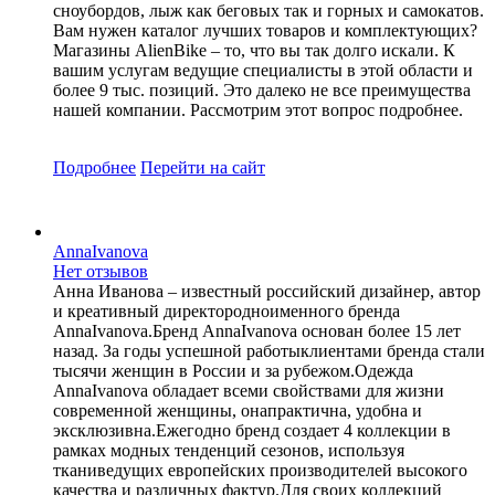
сноубордов, лыж как беговых так и горных и самокатов.
Вам нужен каталог лучших товаров и комплектующих?
Магазины AlienBike – то, что вы так долго искали. К
вашим услугам ведущие специалисты в этой области и
более 9 тыс. позиций. Это далеко не все преимущества
нашей компании. Рассмотрим этот вопрос подробнее.
Подробнее
Перейти
на сайт
AnnaIvanova
Нет отзывов
Анна Иванова – известный российский дизайнер, автор
и креативный директородноименного бренда
AnnaIvanova.Бренд AnnaIvanova основан более 15 лет
назад. За годы успешной работыклиентами бренда стали
тысячи женщин в России и за рубежом.Одежда
AnnaIvanova обладает всеми свойствами для жизни
современной женщины, онапрактична, удобна и
эксклюзивна.Ежегодно бренд создает 4 коллекции в
рамках модных тенденций сезонов, используя
тканиведущих европейских производителей высокого
качества и различных фактур.Для своих коллекций