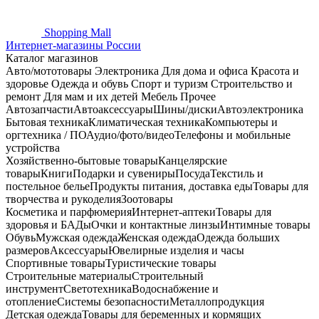
Shopping
Mall
Интернет-магазины России
Каталог магазинов
Авто/мототовары
Электроника
Для дома и офиса
Красота и
здоровье
Одежда и обувь
Спорт и туризм
Строительство и
ремонт
Для мам и их детей
Мебель
Прочее
Автозапчасти
Автоаксессуары
Шины/диски
Автоэлектроника
Бытовая техника
Климатическая техника
Компьютеры и
оргтехника / ПО
Аудио/фото/видео
Телефоны и мобильные
устройства
Хозяйственно-бытовые товары
Канцелярские
товары
Книги
Подарки и сувениры
Посуда
Текстиль и
постельное белье
Продукты питания, доставка еды
Товары для
творчества и рукоделия
Зоотовары
Косметика и парфюмерия
Интернет-аптеки
Товары для
здоровья и БАДы
Очки и контактные линзы
Интимные товары
Обувь
Мужская одежда
Женская одежда
Одежда больших
размеров
Аксессуары
Ювелирные изделия и часы
Спортивные товары
Туристические товары
Строительные материалы
Строительный
инструмент
Светотехника
Водоснабжение и
отопление
Системы безопасности
Металлопродукция
Детская одежда
Товары для беременных и кормящих