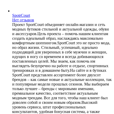
SpotrCourt
Нет отзывов
Проект SportCourt объединяет онлайн-магазин и сеть
модных бутиков стильной и актуальной одежды, обуви
и аксессуаров.Цель проекта – помочь нашим клиентам
создать идеальный образ, наслаждаясь максимально
комфортным шоппингом.SportCourt это не просто мода,
но образ жизни. Стильный, успешный, идеально
подходящий для уверенных в себе мужчин и женщин,
идущих в ногу со временем и всегда добивающихся
поставленных целей. Мы знаем, как помочь им
выглядеть безупречно на работе и отдыхе, спортивных
тренировках и в домашнем быту.На сайте и в бутиках
SportCourt представлен ассортимент более двухсот
брендов – как самые новые и актуальные коллекции, так
и популярные модели прошлых сезонов. Мы выбираем
только лучшее – бренды с мировыми именами,
премиальное качество, соответствие актуальным
модным трендам. Все для того, чтобы наш клиент был
доволен собой и своим новым образом.Высокий
уровень сервиса, штат профессиональных
консультантов, удобная бонусная система, а также