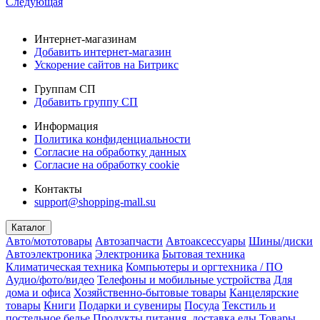
Следующая
Интернет-магазинам
Добавить интернет-магазин
Ускорение сайтов на Битрикс
Группам СП
Добавить группу СП
Информация
Политика конфиденциальности
Согласие на обработку данных
Согласие на обработку cookie
Контакты
support@shopping-mall.su
Каталог
Авто/мототовары
Автозапчасти
Автоаксессуары
Шины/диски
Автоэлектроника
Электроника
Бытовая техника
Климатическая техника
Компьютеры и оргтехника / ПО
Аудио/фото/видео
Телефоны и мобильные устройства
Для
дома и офиса
Хозяйственно-бытовые товары
Канцелярские
товары
Книги
Подарки и сувениры
Посуда
Текстиль и
постельное белье
Продукты питания, доставка еды
Товары