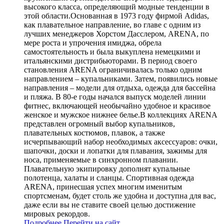
высокого класса, определяющий модные тенденции в
этой области.Основанная в 1973 году фирмой Adidas,
как плавательное направление, во главе с одним из
лучших менеджеров Хорстом Дасслером, ARENA, по
мере роста и упрочения имиджа, обрела
самостоятельность и была выкуплена немецкими и
итальянскими дистрибьюторами. В период своего
становления ARENA ограничивалась только одним
направлением – купальниками. Затем, появились новые
направления – модели для отдыха, одежда для бассейна
и пляжа. В 80-е годы начался выпуск моделей линии
фитнес, включающей необычайно удобное и красивое
женское и мужское нижнее белье.В коллекциях ARENA
представлен огромный выбор купальников,
плавательных костюмов, плавок, а также
исчерпывающий набор необходимых аксессуаров: очки,
шапочки, доски и лопатки для плавания, зажимы для
носа, применяемые в синхронном плавании.
Плавательную экипировку дополнят купальные
полотенца, халаты и сланцы. Спортивная одежда
ARENA, принесшая успех многим именитым
спортсменам, будет столь же удобна и доступна для вас,
даже если вы не ставите своей целью достижение
мировых рекордов.
Подробнее
Перейти
на сайт