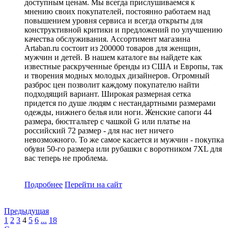
доступным ценам. Мы всегда прислушиваемся к
мнению своих покупателей, постоянно работаем над
повышением уровня сервиса и всегда открыты для
конструктивной критики и предложений по улучшению
качества обслуживания. Ассортимент магазина
Artaban.ru состоит из 200000 товаров для женщин,
мужчин и детей. В нашем каталоге вы найдете как
известные раскрученные бренды из США и Европы, так
и творения модных молодых дизайнеров. Огромный
разброс цен позволит каждому покупателю найти
подходящий вариант. Широкая размерная сетка
придется по душе людям с нестандартными размерами
одежды, нижнего белья или ноги. Женские сапоги 44
размера, бюстгальтер с чашкой G или платье на
российский 72 размер - для нас нет ничего
невозможного. То же самое касается и мужчин - покупка
обуви 50-го размера или рубашки с воротником 7XL для
вас теперь не проблема.
Подробнее
Перейти
на сайт
Предыдущая
1
2
3
4
5
6
...
18