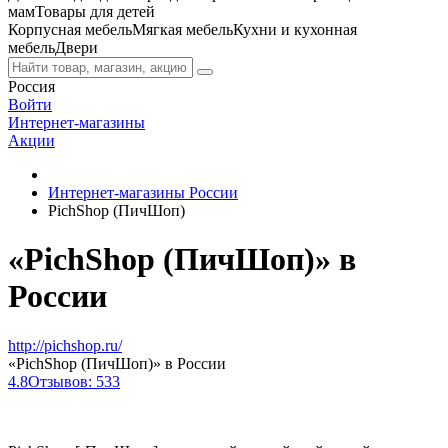
мам
Товары для детей
Корпусная мебель
Мягкая мебель
Кухни и кухонная
мебель
Двери
Россия
Войти
Интернет-магазины
Акции
Интернет-магазины России
PichShop (ПичШоп)
«PichShop (ПичШоп)» в
России
http://pichshop.ru/
«PichShop (ПичШоп)» в России
4.8
Отзывов: 533