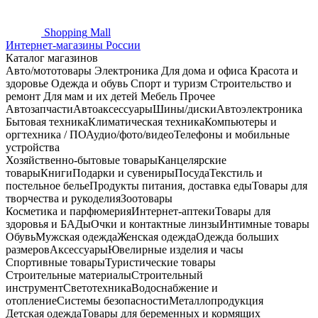
Shopping
Mall
Интернет-магазины России
Каталог магазинов
Авто/мототовары
Электроника
Для дома и офиса
Красота и
здоровье
Одежда и обувь
Спорт и туризм
Строительство и
ремонт
Для мам и их детей
Мебель
Прочее
Автозапчасти
Автоаксессуары
Шины/диски
Автоэлектроника
Бытовая техника
Климатическая техника
Компьютеры и
оргтехника / ПО
Аудио/фото/видео
Телефоны и мобильные
устройства
Хозяйственно-бытовые товары
Канцелярские
товары
Книги
Подарки и сувениры
Посуда
Текстиль и
постельное белье
Продукты питания, доставка еды
Товары для
творчества и рукоделия
Зоотовары
Косметика и парфюмерия
Интернет-аптеки
Товары для
здоровья и БАДы
Очки и контактные линзы
Интимные товары
Обувь
Мужская одежда
Женская одежда
Одежда больших
размеров
Аксессуары
Ювелирные изделия и часы
Спортивные товары
Туристические товары
Строительные материалы
Строительный
инструмент
Светотехника
Водоснабжение и
отопление
Системы безопасности
Металлопродукция
Детская одежда
Товары для беременных и кормящих