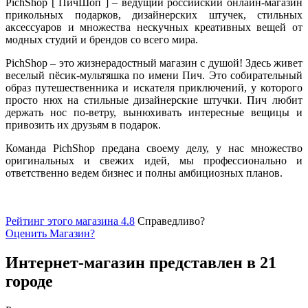
PichShop [ ПичШоп ] – ведущий российский онлайн-магазин
прикольных подарков, дизайнерских штучек, стильных
аксессуаров и множества нескучных креативных вещей от
модных студий и брендов со всего мира.
PichShop – это жизнерадостный магазин с душой! Здесь живет
веселый пёсик-мультяшка по имени Пич. Это собирательный
образ путешественника и искателя приключений, у которого
просто нюх на стильные дизайнерские штучки. Пич любит
держать нос по-ветру, вынюхивать интересные вещицы и
привозить их друзьям в подарок.
Команда PichShop предана своему делу, у нас множество
оригинальных и свежих идей, мы профессионально и
ответственно ведем бизнес и полны амбициозных планов.
Рейтинг этого магазина 4.8
Справедливо?
Оценить
Магазин
?
Интернет-магазин представлен в 21
городе