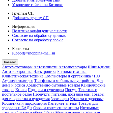
Добавить интернет-магазин
Ускорение сайтов на Битрикс
Группам СП
Добавить группу СП
Информация
Политика конфиденциальности
Согласие на обработку данных
Согласие на обработку cookie
Контакты
support@shopping-mall.su
Каталог
Авто/мототовары
Автозапчасти
Автоаксессуары
Шины/диски
Автоэлектроника
Электроника
Бытовая техника
Климатическая техника
Компьютеры и оргтехника / ПО
Аудио/фото/видео
Телефоны и мобильные устройства
Для
дома и офиса
Хозяйственно-бытовые товары
Канцелярские
товары
Книги
Подарки и сувениры
Посуда
Текстиль и
постельное белье
Продукты питания, доставка еды
Товары
для творчества и рукоделия
Зоотовары
Красота и здоровье
Косметика и парфюмерия
Интернет-аптеки
Товары для
здоровья и БАДы
Очки и контактные линзы
Интимные
товары
Одежда и обувь
Обувь
Мужская одежда
Женская