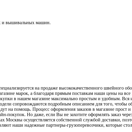
х и вышивальных машин.
 специализируется на продаже высококачественного швейного о
агазине марок, а благодаря прямым поставкам наши цены на все
окупки в нашем магазине максимально простым и удобным. Вся 
модели сопровождаются подробным описанием для того, чтобы об
дут на помощь. Процесс оформления заказов в магазине прост и 
н-покупок. Но даже, если Вы не захотите оформлять заказ через
лах Москвы осуществляется собственной службой доставки, поэто
вляют наши надежные партнеры-грузоперевозчики, которые столь