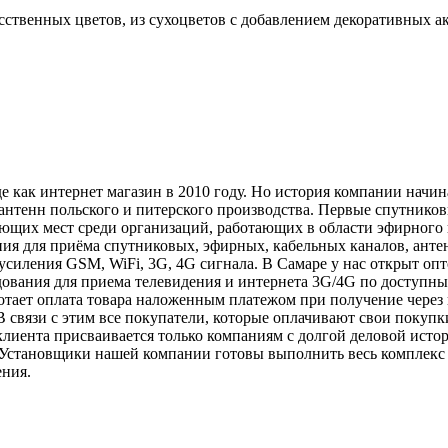
ственных цветов, из сухоцветов с добавлением декоративных ак
 как интернет магазин в 2010 году. Но история компании начина
нтенн польского и питерского производства. Первые спутниковы
ующих мест среди организаций, работающих в области эфирного
ния для приёма спутниковых, эфирных, кабельных каналов, антенн
усиления GSM, WiFi, 3G, 4G сигнала. В Самаре у нас открыт оп
дования для приема телевидения и интернета 3G/4G по доступны
аботает оплата товара наложенным платежом при получение чер
В связи с этим все покупатели, которые оплачивают свои поку
клиента присваивается только компаниям с долгой деловой ист
Установщики нашей компании готовы выполнить весь комплекс 
ения.