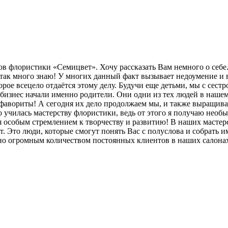
в флористики «Семицвет». Хочу рассказать Вам немного о себе. В
, и так много знаю! У многих данный факт вызывает недоумение и
торое всецело отдаётся этому делу. Будучи еще детьми, мы с се
 бизнес начали именно родители. Они одни из тех людей в наше
 фавориты! А сегодня их дело продолжаем мы, и также выращива
 училась мастерству флористики, ведь от этого я получаю необы
ся особым стремлением к творчеству и развитию! В наших масте
т. Это люди, которые смогут понять Вас с полуслова и собрать 
зано огромным количеством постоянных клиентов в наших салона