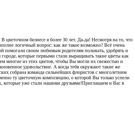
 цветочном бизнесе я более 30 лет. Да-да! Несмотря на то, что
 вполне логичный вопрос: как же такое возможно? Всё очень
строй помогали своим любимым родителям поливать, удобрять и
м городе, которые первыми стали выращивать такие цветы как
ем многие из этих цветов, чтобы Вы могли их свежестью и
кновенное удовольствие. А когда тебя окружают такие же
рских собрана команда сильнейших флористов с многолетним
именно ту цветочную композицию, о которой Вы только успели
х, которые уже стали нашими друзьями!Приглашаем и Вас в