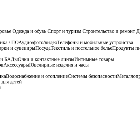
ровье
Одежда и обувь
Спорт и туризм
Строительство и ремонт
Д
ика / ПО
Аудио/фото/видео
Телефоны и мобильные устройства
арки и сувениры
Посуда
Текстиль и постельное белье
Продукты пи
я и БАДы
Очки и контактные линзы
Интимные товары
ов
Аксессуары
Ювелирные изделия и часы
ика
Водоснабжение и отопление
Системы безопасности
Металлоп
 для детей
и