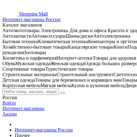
Shopping
Mall
Интернет-магазины России
Каталог магазинов
Авто/мототовары
Электроника
Для дома и офиса
Красота и здо
Автозапчасти
Автоаксессуары
Шины/диски
Автоэлектроника
Бытовая техника
Климатическая техника
Компьютеры и оргтехн
Хозяйственно-бытовые товары
Канцелярские товары
Книги
Под
рукоделия
Зоотовары
Косметика и парфюмерия
Интернет-аптеки
Товары для здоровь
Обувь
Мужская одежда
Женская одежда
Одежда больших размер
Спортивные товары
Туристические товары
Строительные материалы
Строительный инструмент
Светотехн
Детская одежда
Товары для беременных и кормящих мам
Товары
Корпусная мебель
Мягкая мебель
Кухни и кухонная мебель
Двер
Россия
Войти
Интернет-магазины
Акции
Интернет-магазины России
Прочее