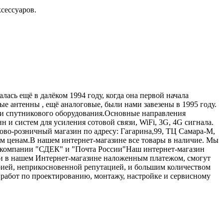
сессуаров.
лась ещё в далёком 1994 году, когда она первой начала
е антенны , ещё аналоговые, были нами завезены в 1995 году.
 и спутникового оборудования.Основныe направления
 и систем для усиления сотовой связи, WiFi, 3G, 4G сигнала.
тово-розничный магазин по адресу: Гагарина,99, ТЦ Самара-М,
м ценам.В нашем интернет-магазине все товары в наличие. Мы
ез компании "СДЕК" и "Почта России"Наш интернет-магазин
пки в нашем Интернет-магазине наложенным платежом, смогут
орией, неприкосновенной репутацией, и большим количеством
работ по проектированию, монтажу, настройке и сервисному