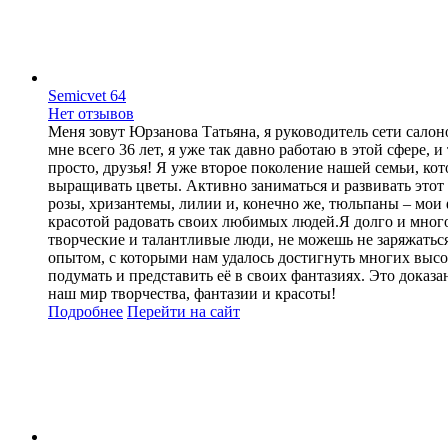
Semicvet 64
Нет отзывов
Меня зовут Юрзанова Татьяна, я руководитель сети салоно
мне всего 36 лет, я уже так давно работаю в этой сфере
просто, друзья! Я уже второе поколение нашей семьи, ко
выращивать цветы. Активно заниматься и развивать этот
розы, хризантемы, лилии и, конечно же, тюльпаны – мои
красотой радовать своих любимых людей.Я долго и много
творческие и талантливые люди, не можешь не заряжать
опытом, с которыми нам удалось достигнуть многих высо
подумать и представить её в своих фантазиях. Это дока
наш мир творчества, фантазии и красоты!
Подробнее
Перейти
на сайт