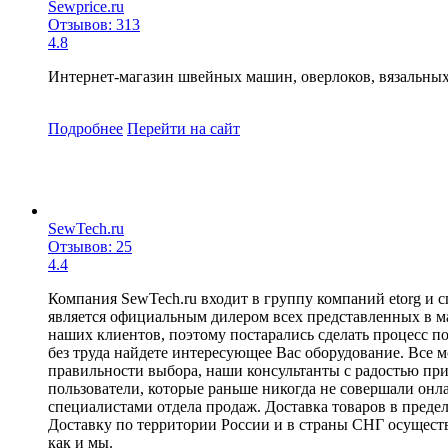
Sewprice.ru
Отзывов: 313
4.8
Интернет-магазин швейных машин, оверлоков, вязальны
Подробнее
Перейти
на сайт
SewTech.ru
Отзывов: 25
4.4
Компания SewTech.ru входит в группу компаний etorg и
является официальным дилером всех представленных в м
наших клиентов, поэтому постарались сделать процесс п
без труда найдете интересующее Вас оборудование. Все 
правильности выбора, наши консультанты с радостью при
пользователи, которые раньше никогда не совершали онлай
специалистами отдела продаж. Доставка товаров в преде
Доставку по территории России и в страны СНГ осущест
как и мы.