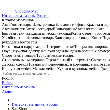
Shopping
Mall
Интернет-магазины России
Каталог магазинов
Авто/мототовары
Электроника
Для дома и офиса
Красота и здо
Автозапчасти
Автоаксессуары
Шины/диски
Автоэлектроника
Бытовая техника
Климатическая техника
Компьютеры и оргтехн
Хозяйственно-бытовые товары
Канцелярские товары
Книги
Под
рукоделия
Зоотовары
Косметика и парфюмерия
Интернет-аптеки
Товары для здоровь
Обувь
Мужская одежда
Женская одежда
Одежда больших размер
Спортивные товары
Туристические товары
Строительные материалы
Строительный инструмент
Светотехн
Детская одежда
Товары для беременных и кормящих мам
Товары
Корпусная мебель
Мягкая мебель
Кухни и кухонная мебель
Двер
Россия
Войти
Интернет-магазины
Акции
Интернет-магазины России
SantShop