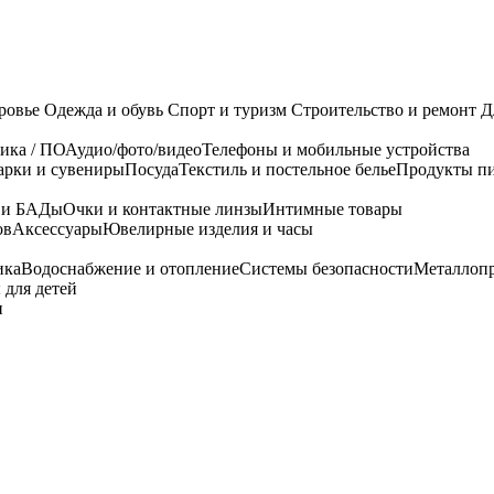
ровье
Одежда и обувь
Спорт и туризм
Строительство и ремонт
Д
ика / ПО
Аудио/фото/видео
Телефоны и мобильные устройства
арки и сувениры
Посуда
Текстиль и постельное белье
Продукты пи
я и БАДы
Очки и контактные линзы
Интимные товары
ов
Аксессуары
Ювелирные изделия и часы
ика
Водоснабжение и отопление
Системы безопасности
Металлоп
 для детей
и