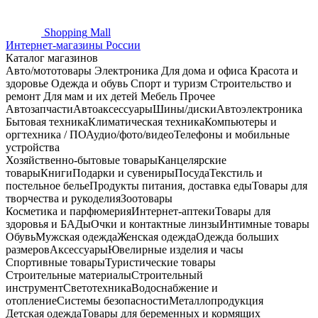
Shopping
Mall
Интернет-магазины России
Каталог магазинов
Авто/мототовары
Электроника
Для дома и офиса
Красота и
здоровье
Одежда и обувь
Спорт и туризм
Строительство и
ремонт
Для мам и их детей
Мебель
Прочее
Автозапчасти
Автоаксессуары
Шины/диски
Автоэлектроника
Бытовая техника
Климатическая техника
Компьютеры и
оргтехника / ПО
Аудио/фото/видео
Телефоны и мобильные
устройства
Хозяйственно-бытовые товары
Канцелярские
товары
Книги
Подарки и сувениры
Посуда
Текстиль и
постельное белье
Продукты питания, доставка еды
Товары для
творчества и рукоделия
Зоотовары
Косметика и парфюмерия
Интернет-аптеки
Товары для
здоровья и БАДы
Очки и контактные линзы
Интимные товары
Обувь
Мужская одежда
Женская одежда
Одежда больших
размеров
Аксессуары
Ювелирные изделия и часы
Спортивные товары
Туристические товары
Строительные материалы
Строительный
инструмент
Светотехника
Водоснабжение и
отопление
Системы безопасности
Металлопродукция
Детская одежда
Товары для беременных и кормящих