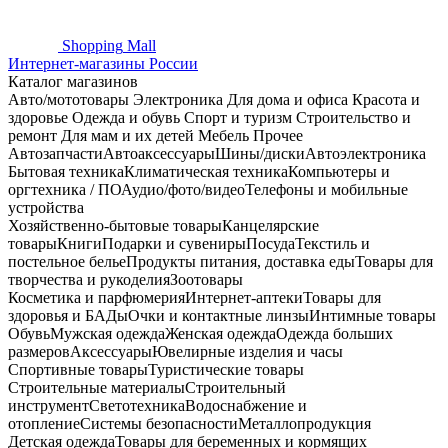
Shopping
Mall
Интернет-магазины России
Каталог магазинов
Авто/мототовары
Электроника
Для дома и офиса
Красота и
здоровье
Одежда и обувь
Спорт и туризм
Строительство и
ремонт
Для мам и их детей
Мебель
Прочее
Автозапчасти
Автоаксессуары
Шины/диски
Автоэлектроника
Бытовая техника
Климатическая техника
Компьютеры и
оргтехника / ПО
Аудио/фото/видео
Телефоны и мобильные
устройства
Хозяйственно-бытовые товары
Канцелярские
товары
Книги
Подарки и сувениры
Посуда
Текстиль и
постельное белье
Продукты питания, доставка еды
Товары для
творчества и рукоделия
Зоотовары
Косметика и парфюмерия
Интернет-аптеки
Товары для
здоровья и БАДы
Очки и контактные линзы
Интимные товары
Обувь
Мужская одежда
Женская одежда
Одежда больших
размеров
Аксессуары
Ювелирные изделия и часы
Спортивные товары
Туристические товары
Строительные материалы
Строительный
инструмент
Светотехника
Водоснабжение и
отопление
Системы безопасности
Металлопродукция
Детская одежда
Товары для беременных и кормящих