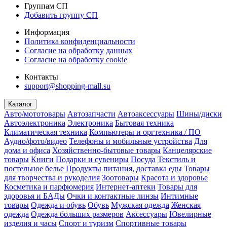
Группам СП
Добавить группу СП
Информация
Политика конфиденциальности
Согласие на обработку данных
Согласие на обработку cookie
Контакты
support@shopping-mall.su
Каталог
Авто/мототовары
Автозапчасти
Автоаксессуары
Шины/диски
Автоэлектроника
Электроника
Бытовая техника
Климатическая техника
Компьютеры и оргтехника / ПО
Аудио/фото/видео
Телефоны и мобильные устройства
Для
дома и офиса
Хозяйственно-бытовые товары
Канцелярские
товары
Книги
Подарки и сувениры
Посуда
Текстиль и
постельное белье
Продукты питания, доставка еды
Товары
для творчества и рукоделия
Зоотовары
Красота и здоровье
Косметика и парфюмерия
Интернет-аптеки
Товары для
здоровья и БАДы
Очки и контактные линзы
Интимные
товары
Одежда и обувь
Обувь
Мужская одежда
Женская
одежда
Одежда больших размеров
Аксессуары
Ювелирные
изделия и часы
Спорт и туризм
Спортивные товары