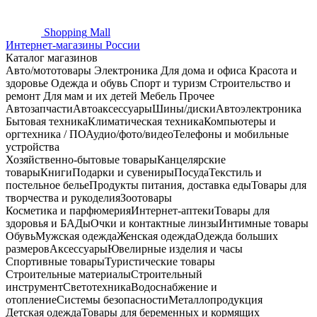
Shopping
Mall
Интернет-магазины России
Каталог магазинов
Авто/мототовары
Электроника
Для дома и офиса
Красота и
здоровье
Одежда и обувь
Спорт и туризм
Строительство и
ремонт
Для мам и их детей
Мебель
Прочее
Автозапчасти
Автоаксессуары
Шины/диски
Автоэлектроника
Бытовая техника
Климатическая техника
Компьютеры и
оргтехника / ПО
Аудио/фото/видео
Телефоны и мобильные
устройства
Хозяйственно-бытовые товары
Канцелярские
товары
Книги
Подарки и сувениры
Посуда
Текстиль и
постельное белье
Продукты питания, доставка еды
Товары для
творчества и рукоделия
Зоотовары
Косметика и парфюмерия
Интернет-аптеки
Товары для
здоровья и БАДы
Очки и контактные линзы
Интимные товары
Обувь
Мужская одежда
Женская одежда
Одежда больших
размеров
Аксессуары
Ювелирные изделия и часы
Спортивные товары
Туристические товары
Строительные материалы
Строительный
инструмент
Светотехника
Водоснабжение и
отопление
Системы безопасности
Металлопродукция
Детская одежда
Товары для беременных и кормящих