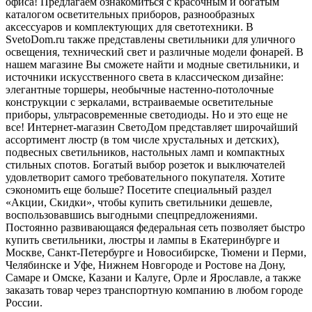
офиса! Предлагаем ознакомиться с красочным и богатым
каталогом осветительных приборов, разнообразных
аксессуаров и комплектующих для светотехники. В
SvetoDom.ru также представлены светильники для уличного
освещения, технический свет и различные модели фонарей. В
нашем магазине Вы сможете найти и модные светильники, и
источники искусственного света в классическом дизайне:
элегантные торшеры, необычные настенно-потолочные
конструкции с зеркалами, встраиваемые осветительные
приборы, ультрасовременные светодиоды. Но и это еще не
все! Интернет-магазин СветоДом представляет широчайший
ассортимент люстр (в том числе хрустальных и детских),
подвесных светильников, настольных ламп и компактных
стильных спотов. Богатый выбор розеток и выключателей
удовлетворит самого требовательного покупателя. Хотите
сэкономить еще больше? Посетите специальный раздел
«Акции, Скидки», чтобы купить светильники дешевле,
воспользовавшись выгодными спецпредложениями.
Постоянно развивающаяся федеральная сеть позволяет быстро
купить светильники, люстры и лампы в Екатеринбурге и
Москве, Санкт-Петербурге и Новосибирске, Тюмени и Перми,
Челябинске и Уфе, Нижнем Новгороде и Ростове на Дону,
Самаре и Омске, Казани и Калуге, Орле и Ярославле, а также
заказать товар через транспортную компанию в любом городе
России.