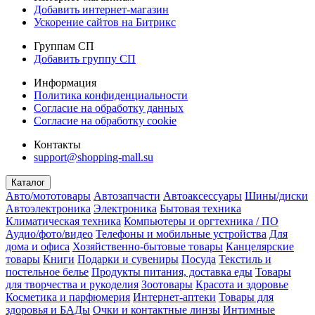
Добавить интернет-магазин
Ускорение сайтов на Битрикс
Группам СП
Добавить группу СП
Информация
Политика конфиденциальности
Согласие на обработку данных
Согласие на обработку cookie
Контакты
support@shopping-mall.su
Каталог
Авто/мототовары
Автозапчасти
Автоаксессуары
Шины/диски
Автоэлектроника
Электроника
Бытовая техника
Климатическая техника
Компьютеры и оргтехника / ПО
Аудио/фото/видео
Телефоны и мобильные устройства
Для
дома и офиса
Хозяйственно-бытовые товары
Канцелярские
товары
Книги
Подарки и сувениры
Посуда
Текстиль и
постельное белье
Продукты питания, доставка еды
Товары
для творчества и рукоделия
Зоотовары
Красота и здоровье
Косметика и парфюмерия
Интернет-аптеки
Товары для
здоровья и БАДы
Очки и контактные линзы
Интимные