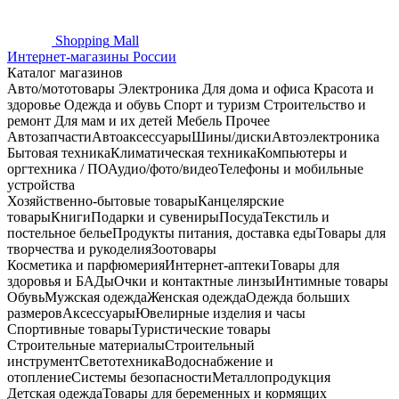
Shopping
Mall
Интернет-магазины России
Каталог магазинов
Авто/мототовары
Электроника
Для дома и офиса
Красота и
здоровье
Одежда и обувь
Спорт и туризм
Строительство и
ремонт
Для мам и их детей
Мебель
Прочее
Автозапчасти
Автоаксессуары
Шины/диски
Автоэлектроника
Бытовая техника
Климатическая техника
Компьютеры и
оргтехника / ПО
Аудио/фото/видео
Телефоны и мобильные
устройства
Хозяйственно-бытовые товары
Канцелярские
товары
Книги
Подарки и сувениры
Посуда
Текстиль и
постельное белье
Продукты питания, доставка еды
Товары для
творчества и рукоделия
Зоотовары
Косметика и парфюмерия
Интернет-аптеки
Товары для
здоровья и БАДы
Очки и контактные линзы
Интимные товары
Обувь
Мужская одежда
Женская одежда
Одежда больших
размеров
Аксессуары
Ювелирные изделия и часы
Спортивные товары
Туристические товары
Строительные материалы
Строительный
инструмент
Светотехника
Водоснабжение и
отопление
Системы безопасности
Металлопродукция
Детская одежда
Товары для беременных и кормящих