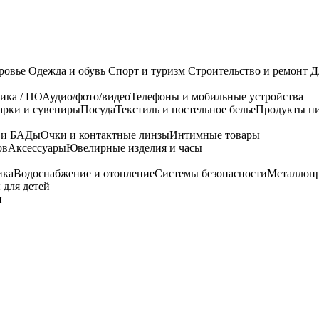
ровье
Одежда и обувь
Спорт и туризм
Строительство и ремонт
Д
ика / ПО
Аудио/фото/видео
Телефоны и мобильные устройства
арки и сувениры
Посуда
Текстиль и постельное белье
Продукты пи
я и БАДы
Очки и контактные линзы
Интимные товары
ов
Аксессуары
Ювелирные изделия и часы
ика
Водоснабжение и отопление
Системы безопасности
Металлоп
 для детей
и