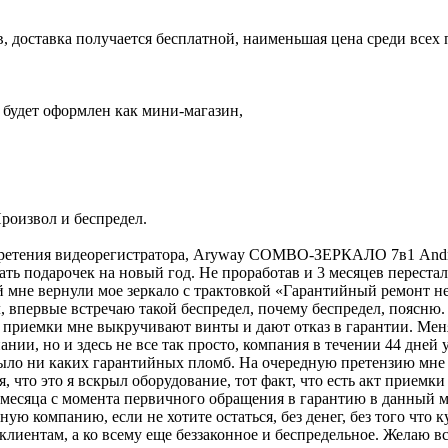
ов, доставка получается бесплатной, наименьшая цена среди все
 будет оформлен как мини-магазин,
роизвол и беспредел.
обретения видеорегистратора, Aryway COMBO-ЗЕРКАЛО 7в1 And
ать подарочек на новый год. Не проработав и 3 месяцев перестал 
й мне вернули мое зеркало с трактовкой «Гарантийный ремонт н
, впервые встречаю такой беспредел, почему беспредел, поясню.
сле приемки мне выкручивают винты и дают отказ в гарантии. Ме
ании, но и здесь не все так просто, компания в течении 44 дней 
 было ни каких гарантийных пломб. На очередную претензию мне 
я, что это я вскрыл оборудование, тот факт, что есть акт приемки
 месяца с момента первичного обращения в гарантию в данный м
мпанию, если не хотите остаться, без денег, без того что купи
лиентам, а ко всему еще беззаконное и беспредельное. Желаю все