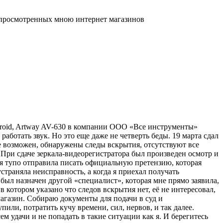
х просмотренных мною интернет магазинов
roid, Artway AV-630 в компании ООО «Все инструменты»
работать звук. Но это еще даже не четверть беды. 19 марта сдал
е возможен, обнаружены следы вскрытия, отсутствуют все
 При сдаче зеркала-видеорегистратора был произведен осмотр и
ня тупо отправила писать официальную претензию, которая
устраняла неисправность, а когда я приехал получать
был назначен другой «специалист», которая мне прямо заявила,
 в котором указано что следов вскрытия нет, её не интересовал,
агазин. Собираю документы для подачи в суд и
ли, потратить кучу времени, сил, нервов, и так далее.
м удачи и не попадать в такие ситуации как я. И берегитесь