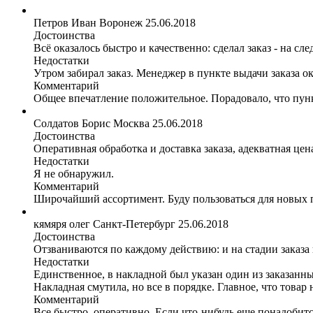
Петров Иван
Воронеж
25.06.2018
Достоинства
Всё оказалось быстро и качественно: сделал заказ - на с
Недостатки
Утром забирал заказ. Менеджер в пункте выдачи заказа 
Комментарий
Общее впечатление положительное. Порадовало, что пункт
Солдатов Борис
Москва
25.06.2018
Достоинства
Оперативная обработка и доставка заказа, адекватная це
Недостатки
Я не обнаружил.
Комментарий
Широчайший ассортимент. Буду пользоваться для новых 
кямяря олег
Санкт-Петербург
25.06.2018
Достоинства
Отзваниваются по каждому действию: и на стадии заказа
Недостатки
Единственное, в накладной был указан один из заказанных
Накладная смутила, но все в порядке. Главное, что товар 
Комментарий
Все быстро, оперативно. Если что-нибудь еще понадобитс