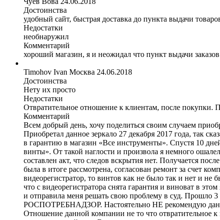
Чуев Вова
24.06.2018
Достоинства
удобный сайт, быстрая доставка до пункта выдачи товар
Недостатки
необнаружил
Комментарий
хороший магазин, я и неожидал что пункт выдачи заказов
Timohov Ivan
Москва
24.06.2018
Достоинства
Нету их просто
Недостатки
Отвратительное отношение к клиентам, после покупки. П
Комментарий
Всем добрый день, хочу поделиться своим случаем при
Приобретал данное зеркало 27 декабря 2017 года, так сказ
в гарантию в магазин «Все инструменты». Спустя 10 дне
винты». От такой наглости и произвола я немного ошалел
составлен акт, что следов вскрытия нет. Получается по
была в итоге рассмотрена, согласован ремонт за счет комп
видеорегистратор, то винтов как не было так и нет и не
что с видеорегистратора снята гарантия и виноват в этом 
и отправила меня решать свою проблему в суд. Прошло 3
РОСПОТРЕБНАДЗОР. Настоятельно НЕ рекомендую данную ко
Отношение данной компании не то что отвратительное к к