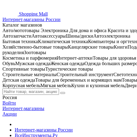
Shopping
Mall
Интернет-магазины России
Каталог магазинов
Авто/мототовары
Электроника
Для дома и офиса
Красота и здо
Автозапчасти
Автоаксессуары
Шины/диски
Автоэлектроника
Бытовая техника
Климатическая техника
Компьютеры и оргтехн
Хозяйственно-бытовые товары
Канцелярские товары
Книги
Под
рукоделия
Зоотовары
Косметика и парфюмерия
Интернет-аптеки
Товары для здоровь
Обувь
Мужская одежда
Женская одежда
Одежда больших размер
Спортивные товары
Туристические товары
Строительные материалы
Строительный инструмент
Светотехн
Детская одежда
Товары для беременных и кормящих мам
Товары
Корпусная мебель
Мягкая мебель
Кухни и кухонная мебель
Двер
Россия
Войти
Интернет-магазины
Акции
Интернет-магазины России
ВсеИнструменты.Ру