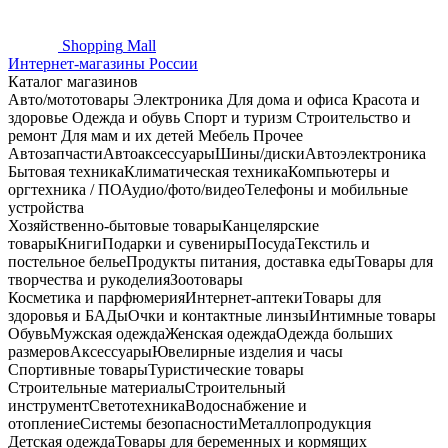
Shopping
Mall
Интернет-магазины России
Каталог магазинов
Авто/мототовары
Электроника
Для дома и офиса
Красота и
здоровье
Одежда и обувь
Спорт и туризм
Строительство и
ремонт
Для мам и их детей
Мебель
Прочее
Автозапчасти
Автоаксессуары
Шины/диски
Автоэлектроника
Бытовая техника
Климатическая техника
Компьютеры и
оргтехника / ПО
Аудио/фото/видео
Телефоны и мобильные
устройства
Хозяйственно-бытовые товары
Канцелярские
товары
Книги
Подарки и сувениры
Посуда
Текстиль и
постельное белье
Продукты питания, доставка еды
Товары для
творчества и рукоделия
Зоотовары
Косметика и парфюмерия
Интернет-аптеки
Товары для
здоровья и БАДы
Очки и контактные линзы
Интимные товары
Обувь
Мужская одежда
Женская одежда
Одежда больших
размеров
Аксессуары
Ювелирные изделия и часы
Спортивные товары
Туристические товары
Строительные материалы
Строительный
инструмент
Светотехника
Водоснабжение и
отопление
Системы безопасности
Металлопродукция
Детская одежда
Товары для беременных и кормящих