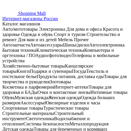
Shopping
Mall
Интернет-магазины России
Каталог магазинов
Авто/мототовары
Электроника
Для дома и офиса
Красота и
здоровье
Одежда и обувь
Спорт и туризм
Строительство и
ремонт
Для мам и их детей
Мебель
Прочее
Автозапчасти
Автоаксессуары
Шины/диски
Автоэлектроника
Бытовая техника
Климатическая техника
Компьютеры и
оргтехника / ПО
Аудио/фото/видео
Телефоны и мобильные
устройства
Хозяйственно-бытовые товары
Канцелярские
товары
Книги
Подарки и сувениры
Посуда
Текстиль и
постельное белье
Продукты питания, доставка еды
Товары для
творчества и рукоделия
Зоотовары
Косметика и парфюмерия
Интернет-аптеки
Товары для
здоровья и БАДы
Очки и контактные линзы
Интимные товары
Обувь
Мужская одежда
Женская одежда
Одежда больших
размеров
Аксессуары
Ювелирные изделия и часы
Спортивные товары
Туристические товары
Строительные материалы
Строительный
инструмент
Светотехника
Водоснабжение и
отопление
Системы безопасности
Металлопродукция
Детская одежда
Товары для беременных и кормящих