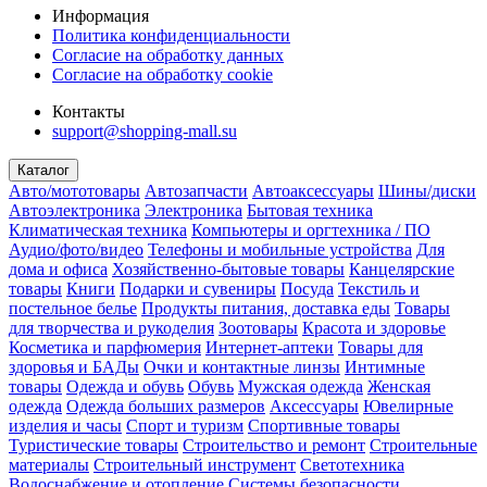
Информация
Политика конфиденциальности
Согласие на обработку данных
Согласие на обработку cookie
Контакты
support@shopping-mall.su
Каталог
Авто/мототовары
Автозапчасти
Автоаксессуары
Шины/диски
Автоэлектроника
Электроника
Бытовая техника
Климатическая техника
Компьютеры и оргтехника / ПО
Аудио/фото/видео
Телефоны и мобильные устройства
Для
дома и офиса
Хозяйственно-бытовые товары
Канцелярские
товары
Книги
Подарки и сувениры
Посуда
Текстиль и
постельное белье
Продукты питания, доставка еды
Товары
для творчества и рукоделия
Зоотовары
Красота и здоровье
Косметика и парфюмерия
Интернет-аптеки
Товары для
здоровья и БАДы
Очки и контактные линзы
Интимные
товары
Одежда и обувь
Обувь
Мужская одежда
Женская
одежда
Одежда больших размеров
Аксессуары
Ювелирные
изделия и часы
Спорт и туризм
Спортивные товары
Туристические товары
Строительство и ремонт
Строительные
материалы
Строительный инструмент
Светотехника
Водоснабжение и отопление
Системы безопасности