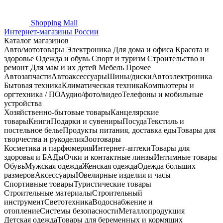
Shopping
Mall
Интернет-магазины России
Каталог магазинов
Авто/мототовары
Электроника
Для дома и офиса
Красота и
здоровье
Одежда и обувь
Спорт и туризм
Строительство и
ремонт
Для мам и их детей
Мебель
Прочее
Автозапчасти
Автоаксессуары
Шины/диски
Автоэлектроника
Бытовая техника
Климатическая техника
Компьютеры и
оргтехника / ПО
Аудио/фото/видео
Телефоны и мобильные
устройства
Хозяйственно-бытовые товары
Канцелярские
товары
Книги
Подарки и сувениры
Посуда
Текстиль и
постельное белье
Продукты питания, доставка еды
Товары для
творчества и рукоделия
Зоотовары
Косметика и парфюмерия
Интернет-аптеки
Товары для
здоровья и БАДы
Очки и контактные линзы
Интимные товары
Обувь
Мужская одежда
Женская одежда
Одежда больших
размеров
Аксессуары
Ювелирные изделия и часы
Спортивные товары
Туристические товары
Строительные материалы
Строительный
инструмент
Светотехника
Водоснабжение и
отопление
Системы безопасности
Металлопродукция
Детская одежда
Товары для беременных и кормящих