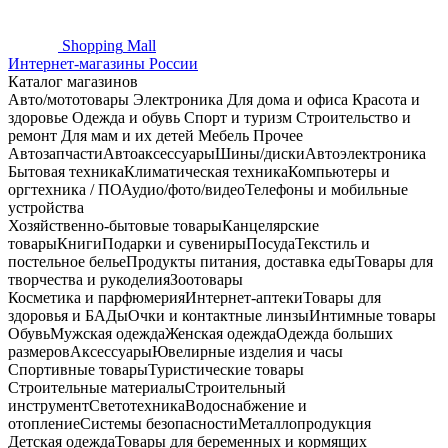
Shopping
Mall
Интернет-магазины России
Каталог магазинов
Авто/мототовары
Электроника
Для дома и офиса
Красота и
здоровье
Одежда и обувь
Спорт и туризм
Строительство и
ремонт
Для мам и их детей
Мебель
Прочее
Автозапчасти
Автоаксессуары
Шины/диски
Автоэлектроника
Бытовая техника
Климатическая техника
Компьютеры и
оргтехника / ПО
Аудио/фото/видео
Телефоны и мобильные
устройства
Хозяйственно-бытовые товары
Канцелярские
товары
Книги
Подарки и сувениры
Посуда
Текстиль и
постельное белье
Продукты питания, доставка еды
Товары для
творчества и рукоделия
Зоотовары
Косметика и парфюмерия
Интернет-аптеки
Товары для
здоровья и БАДы
Очки и контактные линзы
Интимные товары
Обувь
Мужская одежда
Женская одежда
Одежда больших
размеров
Аксессуары
Ювелирные изделия и часы
Спортивные товары
Туристические товары
Строительные материалы
Строительный
инструмент
Светотехника
Водоснабжение и
отопление
Системы безопасности
Металлопродукция
Детская одежда
Товары для беременных и кормящих