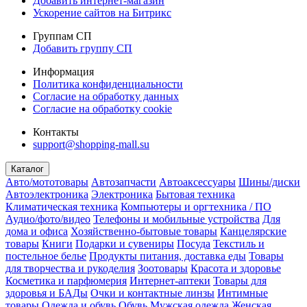
Добавить интернет-магазин
Ускорение сайтов на Битрикс
Группам СП
Добавить группу СП
Информация
Политика конфиденциальности
Согласие на обработку данных
Согласие на обработку cookie
Контакты
support@shopping-mall.su
Каталог
Авто/мототовары
Автозапчасти
Автоаксессуары
Шины/диски
Автоэлектроника
Электроника
Бытовая техника
Климатическая техника
Компьютеры и оргтехника / ПО
Аудио/фото/видео
Телефоны и мобильные устройства
Для
дома и офиса
Хозяйственно-бытовые товары
Канцелярские
товары
Книги
Подарки и сувениры
Посуда
Текстиль и
постельное белье
Продукты питания, доставка еды
Товары
для творчества и рукоделия
Зоотовары
Красота и здоровье
Косметика и парфюмерия
Интернет-аптеки
Товары для
здоровья и БАДы
Очки и контактные линзы
Интимные
товары
Одежда и обувь
Обувь
Мужская одежда
Женская