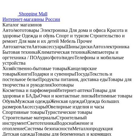
Shopping
Mall
Интернет-магазины России
Каталог магазинов
Авто/мототовары
Электроника
Для дома и офиса
Красота и
здоровье
Одежда и обувь
Спорт и туризм
Строительство и
ремонт
Для мам и их детей
Мебель
Прочее
Автозапчасти
Автоаксессуары
Шины/диски
Автоэлектроника
Бытовая техника
Климатическая техника
Компьютеры и
оргтехника / ПО
Аудио/фото/видео
Телефоны и мобильные
устройства
Хозяйственно-бытовые товары
Канцелярские
товары
Книги
Подарки и сувениры
Посуда
Текстиль и
постельное белье
Продукты питания, доставка еды
Товары для
творчества и рукоделия
Зоотовары
Косметика и парфюмерия
Интернет-аптеки
Товары для
здоровья и БАДы
Очки и контактные линзы
Интимные товары
Обувь
Мужская одежда
Женская одежда
Одежда больших
размеров
Аксессуары
Ювелирные изделия и часы
Спортивные товары
Туристические товары
Строительные материалы
Строительный
инструмент
Светотехника
Водоснабжение и
отопление
Системы безопасности
Металлопродукция
Детская одежда
Товары для беременных и кормящих