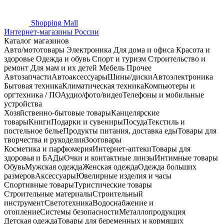
Shopping
Mall
Интернет-магазины России
Каталог магазинов
Авто/мототовары
Электроника
Для дома и офиса
Красота и
здоровье
Одежда и обувь
Спорт и туризм
Строительство и
ремонт
Для мам и их детей
Мебель
Прочее
Автозапчасти
Автоаксессуары
Шины/диски
Автоэлектроника
Бытовая техника
Климатическая техника
Компьютеры и
оргтехника / ПО
Аудио/фото/видео
Телефоны и мобильные
устройства
Хозяйственно-бытовые товары
Канцелярские
товары
Книги
Подарки и сувениры
Посуда
Текстиль и
постельное белье
Продукты питания, доставка еды
Товары для
творчества и рукоделия
Зоотовары
Косметика и парфюмерия
Интернет-аптеки
Товары для
здоровья и БАДы
Очки и контактные линзы
Интимные товары
Обувь
Мужская одежда
Женская одежда
Одежда больших
размеров
Аксессуары
Ювелирные изделия и часы
Спортивные товары
Туристические товары
Строительные материалы
Строительный
инструмент
Светотехника
Водоснабжение и
отопление
Системы безопасности
Металлопродукция
Детская одежда
Товары для беременных и кормящих