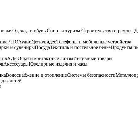
ровье
Одежда и обувь
Спорт и туризм
Строительство и ремонт
Д
ика / ПО
Аудио/фото/видео
Телефоны и мобильные устройства
арки и сувениры
Посуда
Текстиль и постельное белье
Продукты пи
я и БАДы
Очки и контактные линзы
Интимные товары
ов
Аксессуары
Ювелирные изделия и часы
ика
Водоснабжение и отопление
Системы безопасности
Металлоп
 для детей
и