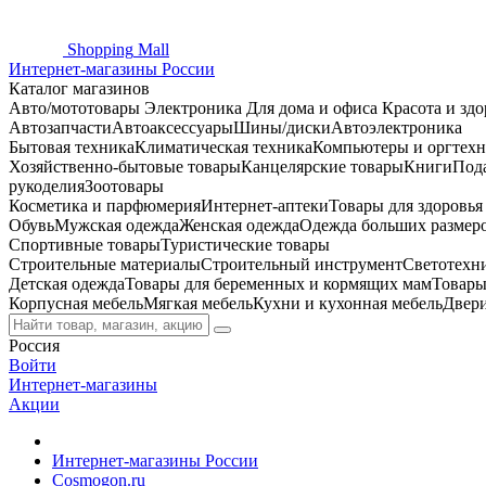
Shopping
Mall
Интернет-магазины России
Каталог магазинов
Авто/мототовары
Электроника
Для дома и офиса
Красота и здо
Автозапчасти
Автоаксессуары
Шины/диски
Автоэлектроника
Бытовая техника
Климатическая техника
Компьютеры и оргтехн
Хозяйственно-бытовые товары
Канцелярские товары
Книги
Под
рукоделия
Зоотовары
Косметика и парфюмерия
Интернет-аптеки
Товары для здоровь
Обувь
Мужская одежда
Женская одежда
Одежда больших размер
Спортивные товары
Туристические товары
Строительные материалы
Строительный инструмент
Светотехн
Детская одежда
Товары для беременных и кормящих мам
Товары
Корпусная мебель
Мягкая мебель
Кухни и кухонная мебель
Двер
Россия
Войти
Интернет-магазины
Акции
Интернет-магазины России
Cosmogon.ru