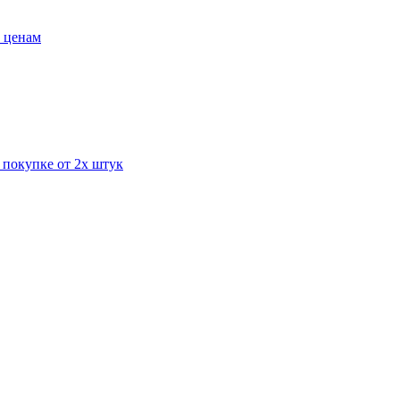
 ценам
окупке от 2х штук