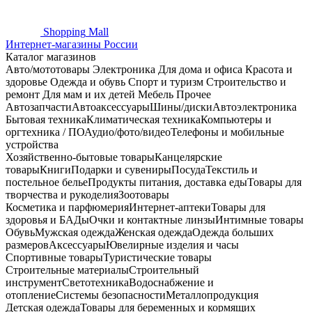
Shopping
Mall
Интернет-магазины России
Каталог магазинов
Авто/мототовары
Электроника
Для дома и офиса
Красота и
здоровье
Одежда и обувь
Спорт и туризм
Строительство и
ремонт
Для мам и их детей
Мебель
Прочее
Автозапчасти
Автоаксессуары
Шины/диски
Автоэлектроника
Бытовая техника
Климатическая техника
Компьютеры и
оргтехника / ПО
Аудио/фото/видео
Телефоны и мобильные
устройства
Хозяйственно-бытовые товары
Канцелярские
товары
Книги
Подарки и сувениры
Посуда
Текстиль и
постельное белье
Продукты питания, доставка еды
Товары для
творчества и рукоделия
Зоотовары
Косметика и парфюмерия
Интернет-аптеки
Товары для
здоровья и БАДы
Очки и контактные линзы
Интимные товары
Обувь
Мужская одежда
Женская одежда
Одежда больших
размеров
Аксессуары
Ювелирные изделия и часы
Спортивные товары
Туристические товары
Строительные материалы
Строительный
инструмент
Светотехника
Водоснабжение и
отопление
Системы безопасности
Металлопродукция
Детская одежда
Товары для беременных и кормящих