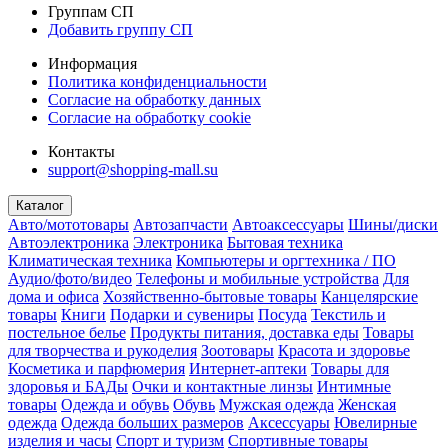
Группам СП
Добавить группу СП
Информация
Политика конфиденциальности
Согласие на обработку данных
Согласие на обработку cookie
Контакты
support@shopping-mall.su
Каталог
Авто/мототовары
Автозапчасти
Автоаксессуары
Шины/диски
Автоэлектроника
Электроника
Бытовая техника
Климатическая техника
Компьютеры и оргтехника / ПО
Аудио/фото/видео
Телефоны и мобильные устройства
Для
дома и офиса
Хозяйственно-бытовые товары
Канцелярские
товары
Книги
Подарки и сувениры
Посуда
Текстиль и
постельное белье
Продукты питания, доставка еды
Товары
для творчества и рукоделия
Зоотовары
Красота и здоровье
Косметика и парфюмерия
Интернет-аптеки
Товары для
здоровья и БАДы
Очки и контактные линзы
Интимные
товары
Одежда и обувь
Обувь
Мужская одежда
Женская
одежда
Одежда больших размеров
Аксессуары
Ювелирные
изделия и часы
Спорт и туризм
Спортивные товары