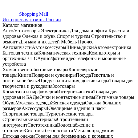
Shopping
Mall
Интернет-магазины России
Каталог магазинов
Авто/мототовары
Электроника
Для дома и офиса
Красота и
здоровье
Одежда и обувь
Спорт и туризм
Строительство и
ремонт
Для мам и их детей
Мебель
Прочее
Автозапчасти
Автоаксессуары
Шины/диски
Автоэлектроника
Бытовая техника
Климатическая техника
Компьютеры и
оргтехника / ПО
Аудио/фото/видео
Телефоны и мобильные
устройства
Хозяйственно-бытовые товары
Канцелярские
товары
Книги
Подарки и сувениры
Посуда
Текстиль и
постельное белье
Продукты питания, доставка еды
Товары для
творчества и рукоделия
Зоотовары
Косметика и парфюмерия
Интернет-аптеки
Товары для
здоровья и БАДы
Очки и контактные линзы
Интимные товары
Обувь
Мужская одежда
Женская одежда
Одежда больших
размеров
Аксессуары
Ювелирные изделия и часы
Спортивные товары
Туристические товары
Строительные материалы
Строительный
инструмент
Светотехника
Водоснабжение и
отопление
Системы безопасности
Металлопродукция
Детская одежда
Товары для беременных и кормящих