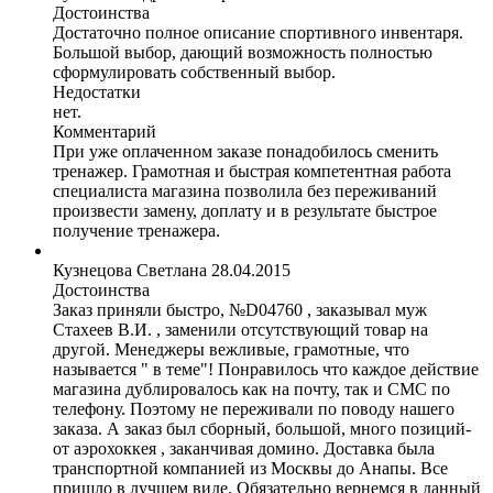
Достоинства
Достаточно полное описание спортивного инвентаря.
Большой выбор, дающий возможность полностью
сформулировать собственный выбор.
Недостатки
нет.
Комментарий
При уже оплаченном заказе понадобилось сменить
тренажер. Грамотная и быстрая компетентная работа
специалиста магазина позволила без переживаний
произвести замену, доплату и в результате быстрое
получение тренажера.
Кузнецова Светлана
28.04.2015
Достоинства
Заказ приняли быстро, №D04760 , заказывал муж
Стахеев В.И. , заменили отсутствующий товар на
другой. Менеджеры вежливые, грамотные, что
называется " в теме"! Понравилось что каждое действие
магазина дублировалось как на почту, так и СМС по
телефону. Поэтому не переживали по поводу нашего
заказа. А заказ был сборный, большой, много позиций-
от аэрохоккея , заканчивая домино. Доставка была
транспортной компанией из Москвы до Анапы. Все
пришло в лучшем виде. Обязательно вернемся в данный