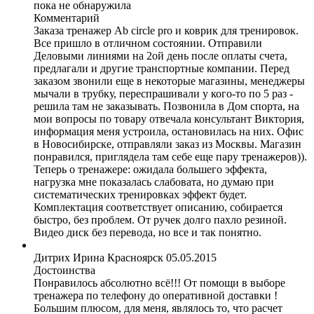
пока не обнаружила
Комментарий
Заказа тренажер Ab circle pro и коврик для тренировок.
Все пришло в отличном состоянии. Отправили
Деловыми линиями на 2ой день после оплаты счета,
предлагали и другие транспортные компании. Перед
заказом звонили еще в некоторые магазины, менеджеры
мычали в трубку, переспрашивали у кого-то по 5 раз -
решила там не заказывать. Позвонила в Дом спорта, на
мои вопросы по товару отвечала консультант Виктория,
информация меня устроила, остановилась на них. Офис
в Новосибирске, отправляли заказ из Москвы. Магазин
понравился, приглядела там себе еще пару тренажеров)).
Теперь о тренажере: ожидала большего эффекта,
нагрузка мне показалась слабовата, но думаю при
систематических тренировках эффект будет.
Комплектация соответствует описанию, собирается
быстро, без проблем. От ручек долго пахло резиной.
Видео диск без перевода, но все и так понятно.
Дитрих Ирина
Красноярск
05.05.2015
Достоинства
Понравилось абсолютно всё!!! От помощи в выборе
тренажера по телефону до оперативной доставки !
Большим плюсом, для меня, являлось то, что расчет