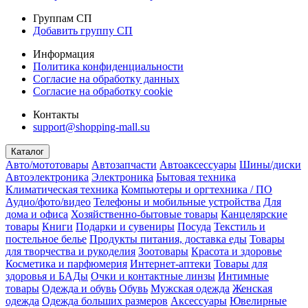
Группам СП
Добавить группу СП
Информация
Политика конфиденциальности
Согласие на обработку данных
Согласие на обработку cookie
Контакты
support@shopping-mall.su
Каталог
Авто/мототовары
Автозапчасти
Автоаксессуары
Шины/диски
Автоэлектроника
Электроника
Бытовая техника
Климатическая техника
Компьютеры и оргтехника / ПО
Аудио/фото/видео
Телефоны и мобильные устройства
Для
дома и офиса
Хозяйственно-бытовые товары
Канцелярские
товары
Книги
Подарки и сувениры
Посуда
Текстиль и
постельное белье
Продукты питания, доставка еды
Товары
для творчества и рукоделия
Зоотовары
Красота и здоровье
Косметика и парфюмерия
Интернет-аптеки
Товары для
здоровья и БАДы
Очки и контактные линзы
Интимные
товары
Одежда и обувь
Обувь
Мужская одежда
Женская
одежда
Одежда больших размеров
Аксессуары
Ювелирные