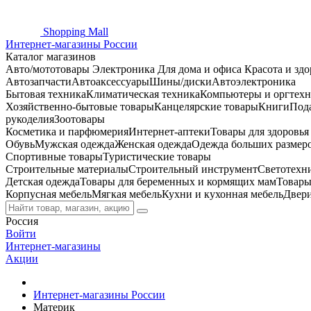
Shopping
Mall
Интернет-магазины России
Каталог магазинов
Авто/мототовары
Электроника
Для дома и офиса
Красота и здо
Автозапчасти
Автоаксессуары
Шины/диски
Автоэлектроника
Бытовая техника
Климатическая техника
Компьютеры и оргтехн
Хозяйственно-бытовые товары
Канцелярские товары
Книги
Под
рукоделия
Зоотовары
Косметика и парфюмерия
Интернет-аптеки
Товары для здоровь
Обувь
Мужская одежда
Женская одежда
Одежда больших размер
Спортивные товары
Туристические товары
Строительные материалы
Строительный инструмент
Светотехн
Детская одежда
Товары для беременных и кормящих мам
Товары
Корпусная мебель
Мягкая мебель
Кухни и кухонная мебель
Двер
Россия
Войти
Интернет-магазины
Акции
Интернет-магазины России
Материк