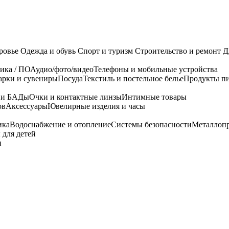
ровье
Одежда и обувь
Спорт и туризм
Строительство и ремонт
Д
ика / ПО
Аудио/фото/видео
Телефоны и мобильные устройства
арки и сувениры
Посуда
Текстиль и постельное белье
Продукты пи
я и БАДы
Очки и контактные линзы
Интимные товары
ов
Аксессуары
Ювелирные изделия и часы
ика
Водоснабжение и отопление
Системы безопасности
Металлоп
 для детей
и