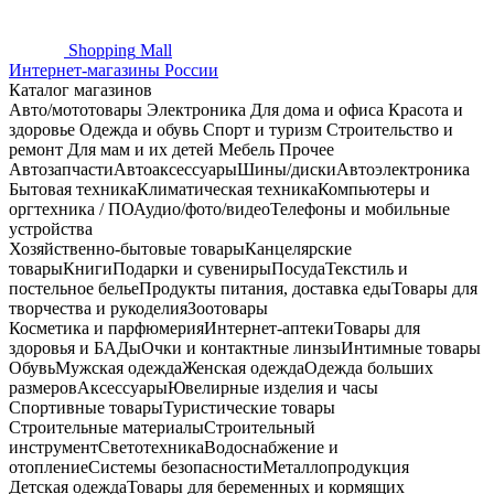
Shopping
Mall
Интернет-магазины России
Каталог магазинов
Авто/мототовары
Электроника
Для дома и офиса
Красота и
здоровье
Одежда и обувь
Спорт и туризм
Строительство и
ремонт
Для мам и их детей
Мебель
Прочее
Автозапчасти
Автоаксессуары
Шины/диски
Автоэлектроника
Бытовая техника
Климатическая техника
Компьютеры и
оргтехника / ПО
Аудио/фото/видео
Телефоны и мобильные
устройства
Хозяйственно-бытовые товары
Канцелярские
товары
Книги
Подарки и сувениры
Посуда
Текстиль и
постельное белье
Продукты питания, доставка еды
Товары для
творчества и рукоделия
Зоотовары
Косметика и парфюмерия
Интернет-аптеки
Товары для
здоровья и БАДы
Очки и контактные линзы
Интимные товары
Обувь
Мужская одежда
Женская одежда
Одежда больших
размеров
Аксессуары
Ювелирные изделия и часы
Спортивные товары
Туристические товары
Строительные материалы
Строительный
инструмент
Светотехника
Водоснабжение и
отопление
Системы безопасности
Металлопродукция
Детская одежда
Товары для беременных и кормящих