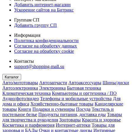
Добавить интернет-магазин
Ускорение сайтов на Битрикс
Группам СП
Добавить группу СП
Информация
Политика конфиденциальности
Согласие на обработку данных
Согласие на обработку cookie
Контакты
support@shopping-mall.su
Каталог
Авто/мототовары
Автозапчасти
Автоаксессуары
Шины/диски
Автоэлектроника
Электроника
Бытовая техника
Климатическая техника
Компьютеры и оргтехника / ПО
Аудио/фото/видео
Телефоны и мобильные устройства
Для
дома и офиса
Хозяйственно-бытовые товары
Канцелярские
товары
Книги
Подарки и сувениры
Посуда
Текстиль и
постельное белье
Продукты питания, доставка еды
Товары
для творчества и рукоделия
Зоотовары
Красота и здоровье
Косметика и парфюмерия
Интернет-аптеки
Товары для
здоровья и БАДы
Очки и контактные линзы
Интимные