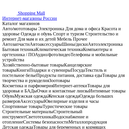
Shopping
Mall
Интернет-магазины России
Каталог магазинов
Авто/мототовары
Электроника
Для дома и офиса
Красота и
здоровье
Одежда и обувь
Спорт и туризм
Строительство и
ремонт
Для мам и их детей
Мебель
Прочее
Автозапчасти
Автоаксессуары
Шины/диски
Автоэлектроника
Бытовая техника
Климатическая техника
Компьютеры и
оргтехника / ПО
Аудио/фото/видео
Телефоны и мобильные
устройства
Хозяйственно-бытовые товары
Канцелярские
товары
Книги
Подарки и сувениры
Посуда
Текстиль и
постельное белье
Продукты питания, доставка еды
Товары для
творчества и рукоделия
Зоотовары
Косметика и парфюмерия
Интернет-аптеки
Товары для
здоровья и БАДы
Очки и контактные линзы
Интимные товары
Обувь
Мужская одежда
Женская одежда
Одежда больших
размеров
Аксессуары
Ювелирные изделия и часы
Спортивные товары
Туристические товары
Строительные материалы
Строительный
инструмент
Светотехника
Водоснабжение и
отопление
Системы безопасности
Металлопродукция
Детская одежда
Товары для беременных и кормящих