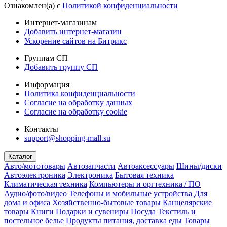
Ознакомлен(а) с
Политикой конфиденциальности
Интернет-магазинам
Добавить интернет-магазин
Ускорение сайтов на Битрикс
Группам СП
Добавить группу СП
Информация
Политика конфиденциальности
Согласие на обработку данных
Согласие на обработку cookie
Контакты
support@shopping-mall.su
Каталог
Авто/мототовары
Автозапчасти
Автоаксессуары
Шины/диски
Автоэлектроника
Электроника
Бытовая техника
Климатическая техника
Компьютеры и оргтехника / ПО
Аудио/фото/видео
Телефоны и мобильные устройства
Для
дома и офиса
Хозяйственно-бытовые товары
Канцелярские
товары
Книги
Подарки и сувениры
Посуда
Текстиль и
постельное белье
Продукты питания, доставка еды
Товары