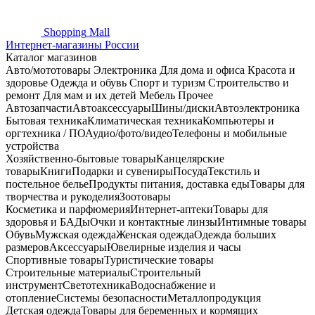
Shopping
Mall
Интернет-магазины России
Каталог магазинов
Авто/мототовары
Электроника
Для дома и офиса
Красота и
здоровье
Одежда и обувь
Спорт и туризм
Строительство и
ремонт
Для мам и их детей
Мебель
Прочее
Автозапчасти
Автоаксессуары
Шины/диски
Автоэлектроника
Бытовая техника
Климатическая техника
Компьютеры и
оргтехника / ПО
Аудио/фото/видео
Телефоны и мобильные
устройства
Хозяйственно-бытовые товары
Канцелярские
товары
Книги
Подарки и сувениры
Посуда
Текстиль и
постельное белье
Продукты питания, доставка еды
Товары для
творчества и рукоделия
Зоотовары
Косметика и парфюмерия
Интернет-аптеки
Товары для
здоровья и БАДы
Очки и контактные линзы
Интимные товары
Обувь
Мужская одежда
Женская одежда
Одежда больших
размеров
Аксессуары
Ювелирные изделия и часы
Спортивные товары
Туристические товары
Строительные материалы
Строительный
инструмент
Светотехника
Водоснабжение и
отопление
Системы безопасности
Металлопродукция
Детская одежда
Товары для беременных и кормящих