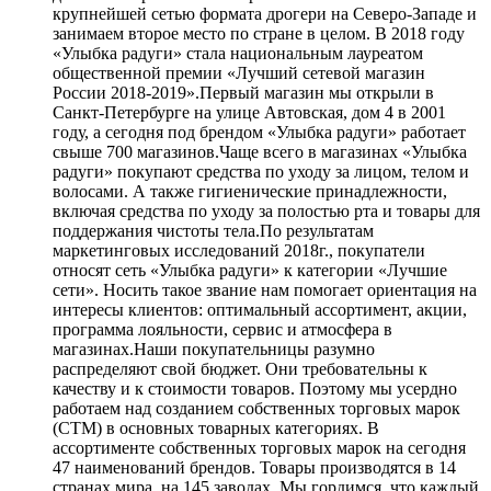
крупнейшей сетью формата дрогери на Северо-Западе и
занимаем второе место по стране в целом. В 2018 году
«Улыбка радуги» стала национальным лауреатом
общественной премии «Лучший сетевой магазин
России 2018-2019».Первый магазин мы открыли в
Санкт-Петербурге на улице Автовская, дом 4 в 2001
году, а сегодня под брендом «Улыбка радуги» работает
свыше 700 магазинов.Чаще всего в магазинах «Улыбка
радуги» покупают средства по уходу за лицом, телом и
волосами. А также гигиенические принадлежности,
включая средства по уходу за полостью рта и товары для
поддержания чистоты тела.По результатам
маркетинговых исследований 2018г., покупатели
относят сеть «Улыбка радуги» к категории «Лучшие
сети». Носить такое звание нам помогает ориентация на
интересы клиентов: оптимальный ассортимент, акции,
программа лояльности, сервис и атмосфера в
магазинах.Наши покупательницы разумно
распределяют свой бюджет. Они требовательны к
качеству и к стоимости товаров. Поэтому мы усердно
работаем над созданием собственных торговых марок
(СТМ) в основных товарных категориях. В
ассортименте собственных торговых марок на сегодня
47 наименований брендов. Товары производятся в 14
странах мира, на 145 заводах. Мы гордимся, что каждый