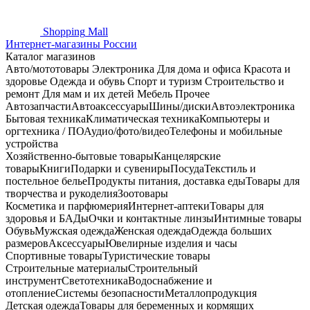
Shopping
Mall
Интернет-магазины России
Каталог магазинов
Авто/мототовары
Электроника
Для дома и офиса
Красота и
здоровье
Одежда и обувь
Спорт и туризм
Строительство и
ремонт
Для мам и их детей
Мебель
Прочее
Автозапчасти
Автоаксессуары
Шины/диски
Автоэлектроника
Бытовая техника
Климатическая техника
Компьютеры и
оргтехника / ПО
Аудио/фото/видео
Телефоны и мобильные
устройства
Хозяйственно-бытовые товары
Канцелярские
товары
Книги
Подарки и сувениры
Посуда
Текстиль и
постельное белье
Продукты питания, доставка еды
Товары для
творчества и рукоделия
Зоотовары
Косметика и парфюмерия
Интернет-аптеки
Товары для
здоровья и БАДы
Очки и контактные линзы
Интимные товары
Обувь
Мужская одежда
Женская одежда
Одежда больших
размеров
Аксессуары
Ювелирные изделия и часы
Спортивные товары
Туристические товары
Строительные материалы
Строительный
инструмент
Светотехника
Водоснабжение и
отопление
Системы безопасности
Металлопродукция
Детская одежда
Товары для беременных и кормящих