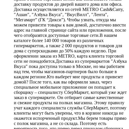
доставку продуктов до дверей вашего дома или офиса.
Доставка осуществляется из сетей METRO Cash&Carry,
"Ашан", "Азбука Вкуса", "ВкусВилл", "Лента",
“Мегамарт” (ГК “Дикси”). Чтобы узнать, откуда мы
можем привезти товары к вам домой, достаточно ввести
адрес на главной странице сайта или приложения, после
чего отобразятся доступные торговые сети.В нашем
каталоге более 140 000 товаров из различных
гипермаркетов, а также 2 000 продуктов и товаров для
дома с суперскидками до 50% каждую неделю. При
оформлении заказа из METRO, карта клиента торговой
сети не понадобится.Доставка из супермаркетов "Азбука
Вкуса" пока доступна только в Москве, но мы работаем
над тем, чтобы магазинов-партнеров было больше в
каждом регионе.Кто выберет мне продукты и привезет
домой? После того, как вы оформили заказ, через
специальное мобильное приложение он попадает к
сборщику – специалисту СберМаркет, который уже ждет
заказ в супермаркете. Он отбирает самые качественные
и свежие продукты на полках магазина. Этому правилу
учат каждого специалиста службы СберМаркет, поэтому
клиенты могут быть уверены, что в корзине никогда не
окажется испорченный продукт.Мы берем товары прямо
с полок магазина, а не со склада. Поэтому есть
вероятность того, что прямо перед приходом сборщика