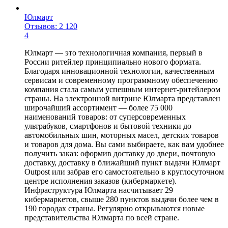
Юлмарт
Отзывов: 2 120
4
Юлмарт — это технологичная компания, первый в
России ритейлер принципиально нового формата.
Благодаря инновационной технологии, качественным
сервисам и современному программному обеспечению
компания стала самым успешным интернет-ритейлером
страны. На электронной витрине Юлмарта представлен
широчайший ассортимент — более 75 000
наименований товаров: от суперсовременных
ультрабуков, смартфонов и бытовой техники до
автомобильных шин, моторных масел, детских товаров
и товаров для дома. Вы сами выбираете, как вам удобнее
получить заказ: оформив доставку до двери, почтовую
доставку, доставку в ближайший пункт выдачи Юлмарт
Outpost или забрав его самостоятельно в круглосуточном
центре исполнения заказов (кибермаркете).
Инфраструктура Юлмарта насчитывает 29
кибермаркетов, свыше 280 пунктов выдачи более чем в
190 городах страны. Регулярно открываются новые
представительства Юлмарта по всей стране.