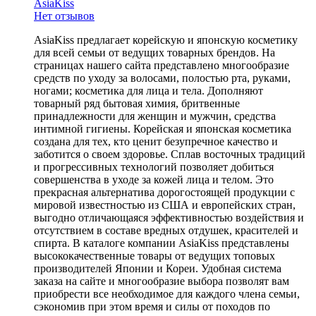
AsiaKiss
Нет отзывов
AsiaKiss предлагает корейскую и японскую косметику
для всей семьи от ведущих товарных брендов. На
страницах нашего сайта представлено многообразие
средств по уходу за волосами, полостью рта, руками,
ногами; косметика для лица и тела. Дополняют
товарный ряд бытовая химия, бритвенные
принадлежности для женщин и мужчин, средства
интимной гигиены. Корейская и японская косметика
создана для тех, кто ценит безупречное качество и
заботится о своем здоровье. Сплав восточных традиций
и прогрессивных технологий позволяет добиться
совершенства в уходе за кожей лица и телом. Это
прекрасная альтернатива дорогостоящей продукции с
мировой известностью из США и европейских стран,
выгодно отличающаяся эффективностью воздействия и
отсутствием в составе вредных отдушек, красителей и
спирта. В каталоге компании AsiaKiss представлены
высококачественные товары от ведущих топовых
производителей Японии и Кореи. Удобная система
заказа на сайте и многообразие выбора позволят вам
приобрести все необходимое для каждого члена семьи,
сэкономив при этом время и силы от походов по