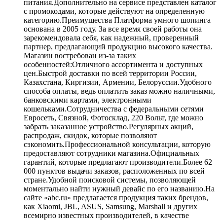
питания.Дополнительно на сервисе представлен каталог
с промокодами, которые действуют на определенную
категорию.Преимущества Платформа умного шопинга
основана в 2005 году. За все время своей работы она
зарекомендовала себя, как надежный, проверенный
партнер, предлагающий продукцию высокого качества.
Магазин востребован из-за таких
особенностей:Отличного ассортимента и доступных
цен.Быстрой доставки по всей территории России,
Казахстана, Киргизии, Армении, Белоруссии.Удобного
способа оплаты, ведь оплатить заказ можно наличными,
банковскими картами, электронными
кошельками.Сотрудничества с федеральными сетями
Евросеть, Связной, Фотосклад, 220 Вольт, где можно
забрать заказанное устройство.Регулярных акций,
распродаж, скидок, которые позволяют
сэкономить.Профессиональной консультации, которую
предоставляют сотрудники магазина.Официальных
гарантий, которые предлагают производители.Более 62
000 пунктов выдачи заказов, расположенных по всей
стране.Удобной поисковой системы, позволяющей
моментально найти нужный девайс по его названию.На
сайте «abc.ru» предлагается продукция таких брендов,
как Xiaomi, JBL, ASUS, Samsung, Marshall и других
всемирно известных производителей, в качестве