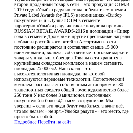
второй проданный товар в сети – это продукция СТМ.В
2019 году «Улыбка радуги» стала победителем премии
Private Label Awards (by IPLS) в номинациях «Выбор
покупателей» и «Лучшая СТМ в сегменте
«дрогери».«Улыбка радуги» также получила премию
RUSSIAN RETAIL AWARDS-2016 в номинации «Лидер
года в сегменте Дрогери» и другие престижные награды
в области российского ритейла.Ассортимент сети
постоянно расширяется и составляет свыше 15 000
наименований, включая собственные торговые марки и
товары уникальных брендов.Товары сети хранятся в
крупнейшем складском комплексе в нашем сегменте,
площадью 25 000 м2. Наш склад – это
высокотехнологичная площадка, на которой
используются передовые технологии. Логистический
комплекс располагает собственным автопарком из 80
транспортных средств общей грузоподъемностью более
250 тонн.У нас более 3 миллионов постоянных
покупателей и более 4,5 тысяч сотрудников. Мы
уверены – если эти люди будут улыбаться, значит всё,
что мы делаем – не зря.«Улыбка радуги» - это место, где
просто быть собой.
Подробнее
Перейти
на сайт