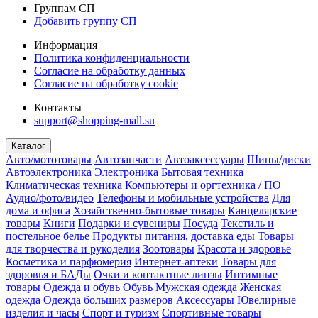
Группам СП
Добавить группу СП
Информация
Политика конфиденциальности
Согласие на обработку данных
Согласие на обработку cookie
Контакты
support@shopping-mall.su
Каталог
Авто/мототовары
Автозапчасти
Автоаксессуары
Шины/диски
Автоэлектроника
Электроника
Бытовая техника
Климатическая техника
Компьютеры и оргтехника / ПО
Аудио/фото/видео
Телефоны и мобильные устройства
Для
дома и офиса
Хозяйственно-бытовые товары
Канцелярские
товары
Книги
Подарки и сувениры
Посуда
Текстиль и
постельное белье
Продукты питания, доставка еды
Товары
для творчества и рукоделия
Зоотовары
Красота и здоровье
Косметика и парфюмерия
Интернет-аптеки
Товары для
здоровья и БАДы
Очки и контактные линзы
Интимные
товары
Одежда и обувь
Обувь
Мужская одежда
Женская
одежда
Одежда больших размеров
Аксессуары
Ювелирные
изделия и часы
Спорт и туризм
Спортивные товары