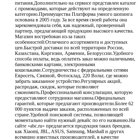
питания.Дополнительно на сервисе представлен каталог
с промокодами, которые действуют на определенную
категорию.Преимущества Платформа умного шопинга
основана в 2005 году. За все время своей работы она
зарекомендовала себя, как надежный, проверенный
партнер, предлагающий продукцию высокого качества.
Магазин востребован из-за таких
особенностей:Отличного ассортимента и доступных
цен.Быстрой доставки по всей территории России,
Казахстана, Киргизии, Армении, Белоруссии.Удобного
способа оплаты, ведь оплатить заказ можно наличными,
банковскими картами, электронными
кошельками.Сотрудничества с федеральными сетями
Евросеть, Связной, Фотосклад, 220 Вольт, где можно
забрать заказанное устройство.Регулярных акций,
распродаж, скидок, которые позволяют
сэкономить.Профессиональной консультации, которую
предоставляют сотрудники магазина.Официальных
гарантий, которые предлагают производители.Более 62
000 пунктов выдачи заказов, расположенных по всей
стране.Удобной поисковой системы, позволяющей
моментально найти нужный девайс по его названию.На
сайте «abc.ru» предлагается продукция таких брендов,
как Xiaomi, JBL, ASUS, Samsung, Marshall и других
всемирно известных производителей, в качестве