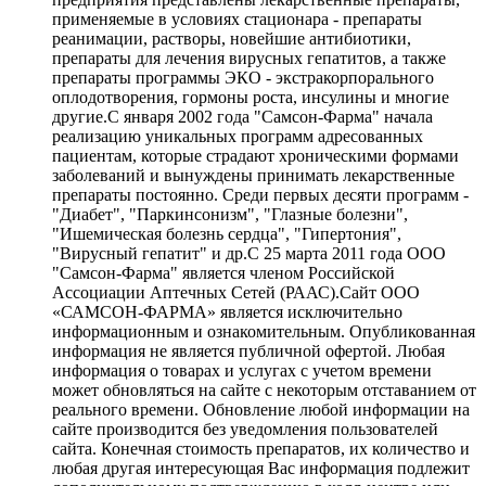
применяемые в условиях стационара - препараты
реанимации, растворы, новейшие антибиотики,
препараты для лечения вирусных гепатитов, а также
препараты программы ЭКО - экстракорпорального
оплодотворения, гормоны роста, инсулины и многие
другие.С января 2002 года "Самсон-Фарма" начала
реализацию уникальных программ адресованных
пациентам, которые страдают хроническими формами
заболеваний и вынуждены принимать лекарственные
препараты постоянно. Среди первых десяти программ -
"Диабет", "Паркинсонизм", "Глазные болезни",
"Ишемическая болезнь сердца", "Гипертония",
"Вирусный гепатит" и др.С 25 марта 2011 года ООО
"Самсон-Фарма" является членом Российской
Ассоциации Аптечных Сетей (РААС).Сайт ООО
«САМСОН-ФАРМА» является исключительно
информационным и ознакомительным. Опубликованная
информация не является публичной офертой. Любая
информация о товарах и услугах с учетом времени
может обновляться на сайте с некоторым отставанием от
реального времени. Обновление любой информации на
сайте производится без уведомления пользователей
сайта. Конечная стоимость препаратов, их количество и
любая другая интересующая Вас информация подлежит