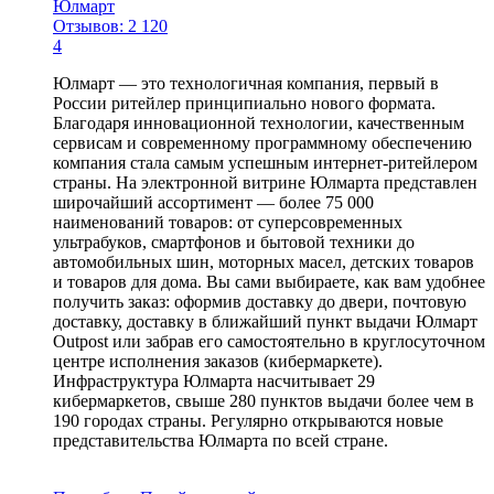
Юлмарт
Отзывов: 2 120
4
Юлмарт — это технологичная компания, первый в
России ритейлер принципиально нового формата.
Благодаря инновационной технологии, качественным
сервисам и современному программному обеспечению
компания стала самым успешным интернет-ритейлером
страны. На электронной витрине Юлмарта представлен
широчайший ассортимент — более 75 000
наименований товаров: от суперсовременных
ультрабуков, смартфонов и бытовой техники до
автомобильных шин, моторных масел, детских товаров
и товаров для дома. Вы сами выбираете, как вам удобнее
получить заказ: оформив доставку до двери, почтовую
доставку, доставку в ближайший пункт выдачи Юлмарт
Outpost или забрав его самостоятельно в круглосуточном
центре исполнения заказов (кибермаркете).
Инфраструктура Юлмарта насчитывает 29
кибермаркетов, свыше 280 пунктов выдачи более чем в
190 городах страны. Регулярно открываются новые
представительства Юлмарта по всей стране.