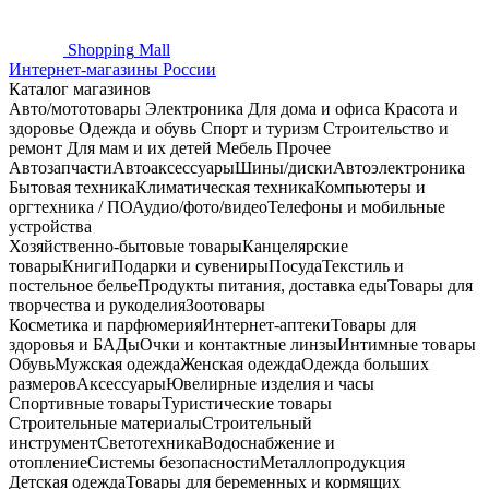
Shopping
Mall
Интернет-магазины России
Каталог магазинов
Авто/мототовары
Электроника
Для дома и офиса
Красота и
здоровье
Одежда и обувь
Спорт и туризм
Строительство и
ремонт
Для мам и их детей
Мебель
Прочее
Автозапчасти
Автоаксессуары
Шины/диски
Автоэлектроника
Бытовая техника
Климатическая техника
Компьютеры и
оргтехника / ПО
Аудио/фото/видео
Телефоны и мобильные
устройства
Хозяйственно-бытовые товары
Канцелярские
товары
Книги
Подарки и сувениры
Посуда
Текстиль и
постельное белье
Продукты питания, доставка еды
Товары для
творчества и рукоделия
Зоотовары
Косметика и парфюмерия
Интернет-аптеки
Товары для
здоровья и БАДы
Очки и контактные линзы
Интимные товары
Обувь
Мужская одежда
Женская одежда
Одежда больших
размеров
Аксессуары
Ювелирные изделия и часы
Спортивные товары
Туристические товары
Строительные материалы
Строительный
инструмент
Светотехника
Водоснабжение и
отопление
Системы безопасности
Металлопродукция
Детская одежда
Товары для беременных и кормящих