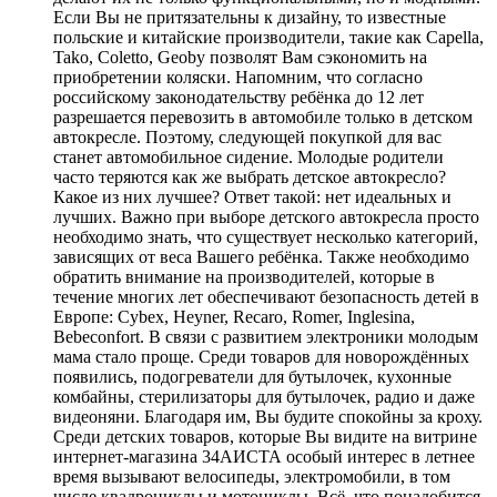
Если Вы не притязательны к дизайну, то известные
польские и китайские производители, такие как Capella,
Tako, Coletto, Geoby позволят Вам сэкономить на
приобретении коляски. Напомним, что согласно
российскому законодательству ребёнка до 12 лет
разрешается перевозить в автомобиле только в детском
автокресле. Поэтому, следующей покупкой для вас
станет автомобильное сидение. Молодые родители
часто теряются как же выбрать детское автокресло?
Какое из них лучшее? Ответ такой: нет идеальных и
лучших. Важно при выборе детского автокресла просто
необходимо знать, что существует несколько категорий,
зависящих от веса Вашего ребёнка. Также необходимо
обратить внимание на производителей, которые в
течение многих лет обеспечивают безопасность детей в
Европе: Cybex, Heyner, Recaro, Romer, Inglesina,
Bebeconfort. В связи с развитием электроники молодым
мама стало проще. Среди товаров для новорождённых
появились, подогреватели для бутылочек, кухонные
комбайны, стерилизаторы для бутылочек, радио и даже
видеоняни. Благодаря им, Вы будите спокойны за кроху.
Среди детских товаров, которые Вы видите на витрине
интернет-магазина 34АИСТА особый интерес в летнее
время вызывают велосипеды, электромобили, в том
числе квадроциклы и мотоциклы. Всё, что понадобится