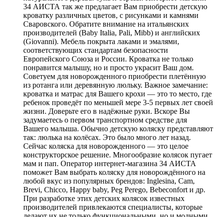
34 АИСТА так же предлагает Вам приобрести детскую
кроватку различных цветов, с рисунками и камнями
Сваровского. Обратите внимание на итальянских
производителей (Baby Italia, Pali, Mibb) и английских
(Giovanni). Мебель покрыта лаками и эмалями,
соответствующих стандартам безопасности
Европейского Союза и России. Кроватка не только
понравится малышу, но и просто украсит Ваш дом.
Советуем для новорожденного приобрести плетённую
из ротанга или деревянную люльку. Важное замечание:
кроватка и матрас для Вашего крохи — это то место, где
ребенок проведёт по меньшей мере 3-5 первых лет своей
жизни. Доверьте его в надёжные руки. Вскоре Вы
задумаетесь о первом транспортном средстве для
Вашего малыша. Обычно детскую коляску представляют
так: люлька на колёсах. Это было много лет назад.
Сейчас коляска для новорожденного — это целое
конструкторское решение. Многообразие колясок пугает
мам и пап. Оператор интернет-магазина 34 АИСТА
поможет Вам выбрать коляску для новорождённого на
любой вкус из популярных брендов: Inglesina, Cam,
Brevi, Chicco, Happy baby, Peg Perego, Bebeconfort и др.
При разработке этих детских колясок известных
производителей привлекаются специалисты, которые
делают их не только функциональными, но и модными.