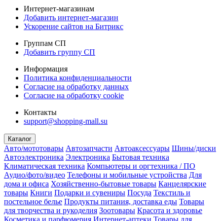
Интернет-магазинам
Добавить интернет-магазин
Ускорение сайтов на Битрикс
Группам СП
Добавить группу СП
Информация
Политика конфиденциальности
Согласие на обработку данных
Согласие на обработку cookie
Контакты
support@shopping-mall.su
Каталог
Авто/мототовары
Автозапчасти
Автоаксессуары
Шины/диски
Автоэлектроника
Электроника
Бытовая техника
Климатическая техника
Компьютеры и оргтехника / ПО
Аудио/фото/видео
Телефоны и мобильные устройства
Для
дома и офиса
Хозяйственно-бытовые товары
Канцелярские
товары
Книги
Подарки и сувениры
Посуда
Текстиль и
постельное белье
Продукты питания, доставка еды
Товары
для творчества и рукоделия
Зоотовары
Красота и здоровье
Косметика и парфюмерия
Интернет-аптеки
Товары для