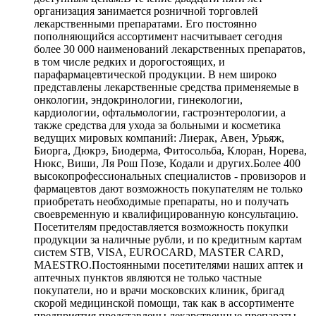
организация занимается розничной торговлей
лекарственными препаратами. Его постоянно
пополняющийся ассортимент насчитывает сегодня
более 30 000 наименований лекарственных препаратов,
в том числе редких и дорогостоящих, и
парафармацевтической продукции. В нем широко
представлены лекарственные средства применяемые в
онкологии, эндокринологии, гинекологии,
кардиологии, офтальмологии, гастроэнтерологии, а
также средства для ухода за больными и косметика
ведущих мировых компаний: Лиерак, Авен, Урьяж,
Биорга, Дюкрэ, Биодерма, Фитосольба, Клоран, Норева,
Нюкс, Виши, Ля Рош Позе, Кодали и других.Более 400
высокопрофессиональных специалистов - провизоров и
фармацевтов дают возможность покупателям не только
приобретать необходимые препараты, но и получать
своевременную и квалифицированную консультацию.
Посетителям предоставляется возможность покупки
продукции за наличные рубли, и по кредитным картам
систем STB, VISA, EUROCARD, MASTER CARD,
MAESTRO.Постоянными посетителями наших аптек и
аптечных пунктов являются не только частные
покупатели, но и врачи московских клиник, бригад
скорой медицинской помощи, так как в ассортименте
предприятия представлены лекарственные препараты,