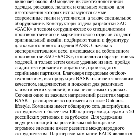
включает около 500 моделей высокотехнологичной
одежды, рюкзаков, палаток и спальных мешков, для
изготовления которых используются самые
современные ткани и утеплители, а также специальное
оборудование. Конструкторы отдела разработки ЗАО
«БАСК» в тесном сотрудничестве со специалистами
производственного и маркетингового отделов создают
оригинальный дизайн, подбирают ткани и фурнитуру
для каждого нового изделия BASK. Сначала в
экспериментальном цехе, имеющемся на собственном
производстве ЗАО «БАСК», отшиваются образцы новых
моделей, и только затем самые удачные из них, пройдя
стадии тестирования и доработки, производятся
серийными партиями. Благодаря передовым outdoor-
технологиям, вся продукция BASK отличается высоким
качеством, надежностью и подходит для различных
климатических условий, в том числе самых суровых.
Сегодня одно из важных направлений развития марки
BASK – расширение ассортимента в стиле Outdoor-
lifestyle. Компания имеет обширную сеть дистрибуции,
сотрудничает с более чем 100 партнерами-дилерами в 50
российских регионах и за рубежом. Для удержания
ведущих позиций на российском outdoor-рынке
огромное значение имеет развитие международного
сотрудничества. Партнерами компании БАСК являются