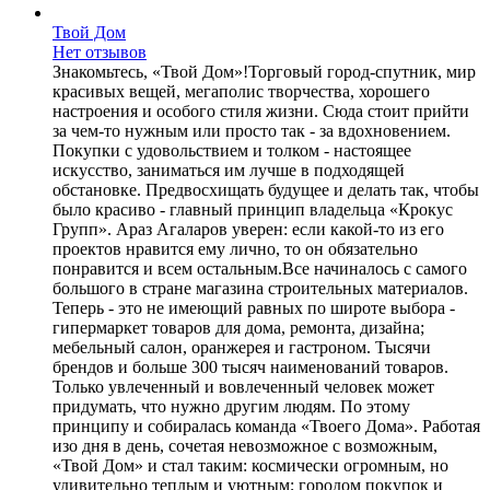
Твой Дом
Нет отзывов
Знакомьтесь, «Твой Дом»!Торговый город-спутник, мир
красивых вещей, мегаполис творчества, хорошего
настроения и особого стиля жизни. Сюда стоит прийти
за чем-то нужным или просто так - за вдохновением.
Покупки с удовольствием и толком - настоящее
искусство, заниматься им лучше в подходящей
обстановке. Предвосхищать будущее и делать так, чтобы
было красиво - главный принцип владельца «Крокус
Групп». Араз Агаларов уверен: если какой-то из его
проектов нравится ему лично, то он обязательно
понравится и всем остальным.Все начиналось с самого
большого в стране магазина строительных материалов.
Теперь - это не имеющий равных по широте выбора -
гипермаркет товаров для дома, ремонта, дизайна;
мебельный салон, оранжерея и гастроном. Тысячи
брендов и больше 300 тысяч наименований товаров.
Только увлеченный и вовлеченный человек может
придумать, что нужно другим людям. По этому
принципу и собиралась команда «Твоего Дома». Работая
изо дня в день, сочетая невозможное с возможным,
«Твой Дом» и стал таким: космически огромным, но
удивительно теплым и уютным; городом покупок и