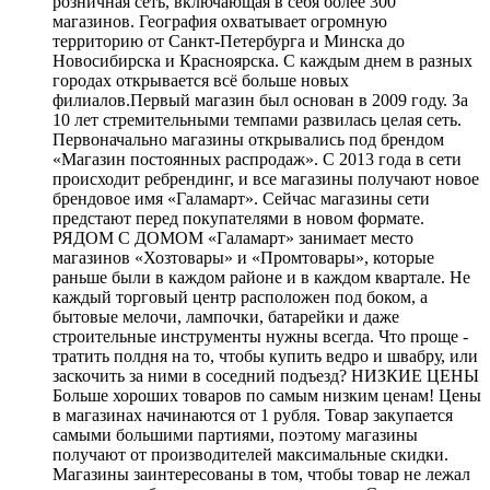
розничная сеть, включающая в себя более 300
магазинов. География охватывает огромную
территорию от Санкт-Петербурга и Минска до
Новосибирска и Красноярска. С каждым днем в разных
городах открывается всё больше новых
филиалов.Первый магазин был основан в 2009 году. За
10 лет стремительными темпами развилась целая сеть.
Первоначально магазины открывались под брендом
«Магазин постоянных распродаж». С 2013 года в сети
происходит ребрендинг, и все магазины получают новое
брендовое имя «Галамарт». Сейчас магазины сети
предстают перед покупателями в новом формате.
РЯДОМ С ДОМОМ «Галамарт» занимает место
магазинов «Хозтовары» и «Промтовары», которые
раньше были в каждом районе и в каждом квартале. Не
каждый торговый центр расположен под боком, а
бытовые мелочи, лампочки, батарейки и даже
строительные инструменты нужны всегда. Что проще -
тратить полдня на то, чтобы купить ведро и швабру, или
заскочить за ними в соседний подъезд? НИЗКИЕ ЦЕНЫ
Больше хороших товаров по самым низким ценам! Цены
в магазинах начинаются от 1 рубля. Товар закупается
самыми большими партиями, поэтому магазины
получают от производителей максимальные скидки.
Магазины заинтересованы в том, чтобы товар не лежал