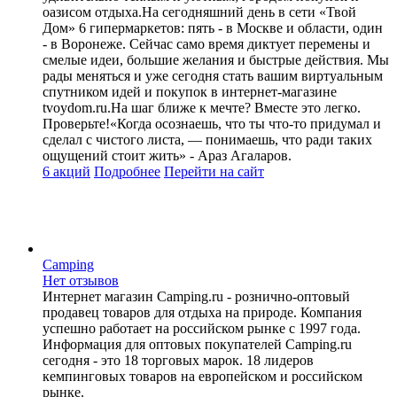
оазисом отдыха.На сегодняшний день в сети «Твой
Дом» 6 гипермаркетов: пять - в Москве и области, один
- в Воронеже. Сейчас само время диктует перемены и
смелые идеи, большие желания и быстрые действия. Мы
рады меняться и уже сегодня стать вашим виртуальным
спутником идей и покупок в интернет-магазине
tvoydom.ru.На шаг ближе к мечте? Вместе это легко.
Проверьте!«Когда осознаешь, что ты что-то придумал и
сделал с чистого листа, — понимаешь, что ради таких
ощущений стоит жить» - Араз Агаларов.
6 акций
Подробнее
Перейти
на сайт
Camping
Нет отзывов
Интернет магазин Camping.ru - рознично-оптовый
продавец товаров для отдыха на природе. Компания
успешно работает на российском рынке с 1997 года.
Информация для оптовых покупателей Camping.ru
сегодня - это 18 торговых марок. 18 лидеров
кемпинговых товаров на европейском и российском
рынке.