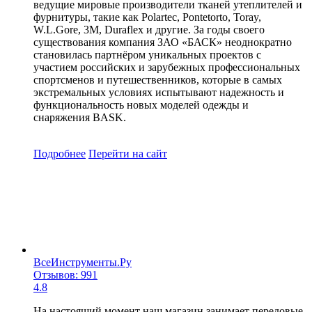
ведущие мировые производители тканей утеплителей и
фурнитуры, такие как Polartec, Pontetorto, Toray,
W.L.Gore, 3M, Duraflex и другие. За годы своего
существования компания ЗАО «БАСК» неоднократно
становилась партнёром уникальных проектов с
участием российских и зарубежных профессиональных
спортсменов и путешественников, которые в самых
экстремальных условиях испытывают надежность и
функциональность новых моделей одежды и
снаряжения BASK.
Подробнее
Перейти
на сайт
ВсеИнструменты.Ру
Отзывов: 991
4.8
На настоящий момент наш магазин занимает передовые