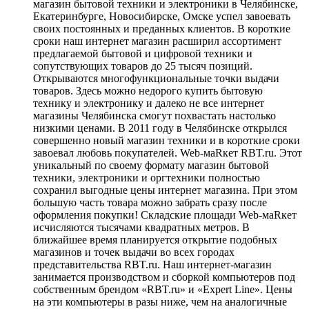
магазин бытовой техники и электроники в Челябинске,
Екатеринбурге, Новосибирске, Омске успел завоевать
своих постоянных и преданных клиентов. В короткие
сроки наш интернет магазин расширил ассортимент
предлагаемой бытовой и цифровой техники и
сопутствующих товаров до 25 тысяч позиций.
Открываются многофункциональные точки выдачи
товаров. Здесь можно недорого купить бытовую
технику и электронику и далеко не все интернет
магазины Челябинска смогут похвастать настолько
низкими ценами. В 2011 году в Челябинске открылся
совершенно новый магазин техники и в короткие сроки
завоевал любовь покупателей. Web-маRкет RBT.ru. Этот
уникальный по своему формату магазин бытовой
техники, электроники и оргтехники полностью
сохранил выгодные цены интернет магазина. При этом
большую часть товара можно забрать сразу после
оформления покупки! Складские площади Web-маRкет
исчисляются тысячами квадратных метров. В
ближайшее время планируется открытие подобных
магазинов и точек выдачи во всех городах
представительства RBT.ru. Наш интернет-магазин
занимается производством и сборкой компьютеров под
собственным брендом «RBT.ru» и «Expert Line». Цены
на эти компьютеры в разы ниже, чем на аналогичные