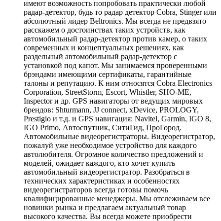
имеют возможность попробовать практически любой
радар-детектор, будь то радар детектор Cobra, Stinger или
абсолютный лидер Beltronics. Мы всегда не предвзято
расскажем о достоинствах таких устройств, как
автомобильный радар-детектор против камер, о таких
современных и концептуальных решениях, как
раздельный автомобильный радар-детектор с
установкой под капот. Мы занимаемся проверенными
брэндами имеющими сертификаты, гарантийные
талоны и репутацию. К ним относятся Cobra Electronics
Corporation, StreetStorm, Escort, Whistler, SHO-ME,
Inspector и др. GPS навигаторы от ведущих мировых
брендов: Shturmann, JJ connect, xDevice, PROLOGY,
Prestigio и т.д. и GPS навигация: Navitel, Garmin, IGO 8,
IGO Primo, Автоспутник, СитиГид, ПроГород.
Автомобильные видеорегистраторы. Видеорегистратор,
пожалуй уже необходимое устройство для каждого
автолюбителя. Огромное количество предложений и
моделей, ожидает каждого, кто хочет купить
автомобильный видеорегистратор. Разобраться в
технических характеристиках и особенностях
видеорегистраторов всегда готовы помочь
квалифицированные менеджеры. Мы отслеживаем все
новинки рынка и предлагаем актуальный товар
высокого качества. Вы всегда можете приобрести